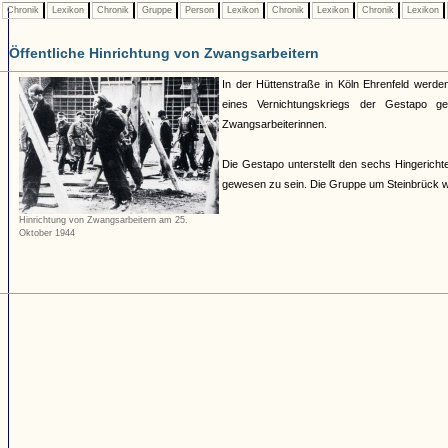
Chronik
Lexikon
Chronik
Gruppe
Person
Lexikon
Chronik
Lexikon
Chronik
Lexikon
Öffentliche Hinrichtung von Zwangsarbeitern
In der Hüttenstraße in Köln Ehrenfeld werden
eines Vernichtungskriegs der Gestapo g
Zwangsarbeiterinnen.
Die Gestapo unterstellt den sechs Hingericht
gewesen zu sein. Die Gruppe um Steinbrück wir
Hinrichtung von Zwangsarbeitern am 25.
Oktober 1944