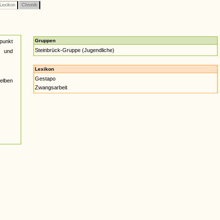
Lexikon
Chronik
Gruppen
epunkt
Steinbrück-Gruppe (Jugendliche)
r und
Lexikon
Gestapo
selben
Zwangsarbeit