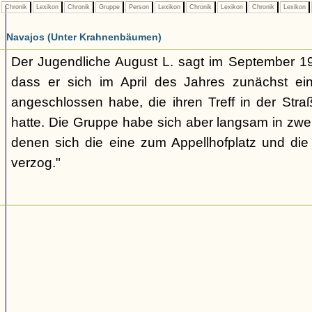
Chronik
Lexikon
Chronik
Gruppe
Person
Lexikon
Chronik
Lexikon
Chronik
Lexikon
Navajos (Unter Krahnenbäumen)
Der Jugendliche August L. sagt im September 1
dass er sich im April des Jahres zunächst e
angeschlossen habe, die ihren Treff in der St
hatte. Die Gruppe habe sich aber langsam in zwe
denen sich die eine zum Appellhofplatz und di
verzog."