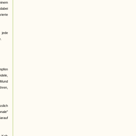
 einem
dabei
rierte
. jede
e.
ampfen
ndele,
n Mund
hren,
sslich
onale"
darauf