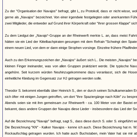
Zu der "Organisation der Navajos" befragt, gibt L, zu Protokoll, dass er nicht wisse
gerne als „Navajos“ bezeichnet. Von einer irgendwie festgelegten oder anerkannten Fü
zwei Mitglieder, die entweder auf Grund ihrer Körperkraft oder "ihrer grossen Klappe" sic
Zu dem Liedgut der „Navajo“-Gruppe an der Rheinwerft merkte L. an, dass meist Fahr
hätten sie ein Lied der Kittelbachpiraten gesungen mit dem Refrain "Schwingt den Spate
einem neuen Lied, von dem er dann einige Strophen vorsinge. Einzelne frühere Pfadfinde
Auch zu den Erkennungszeichen der „Navajos“ äußert sich L.. Die meisten „Navajos“ beg
kleinen Finger ineinander, was von allen Gruppen praktiziert werde. Die typische Na
angehöre. Seit kurzem würden Neuhinzugekommene dazu veranlasst, sich die Hosen
einheitliche Kleidung im Gegensatz zur HJ getragen werden solle.
Theodor S. bekommt ebenfalls über Heinrich S., den er durch seinen Schulkameraden Erns
sich öfter mit einigen Jungen getroffen, um dort "ihre Spaziergänge nach Köln" zu besp
Abends seien sie mit ihm gemeinsam zur Rheinwerft - ca. 100 Meter von der Bastei en
bekannt, dass andere Gruppen der Navajos diese Lieder - insbesondere das Lied der S
Auf die Bezeichnung "Navajo" befragt, sagt S., dass diese durch S. oder S. eingeführt 
Die Bezeichnung "KN" - Kalker Navajos - kenne ich auch. Diese Bezeichnung hat m. W.
Rockaufschlag getragen wurden. Ich hatte auch Buchstaben, mein Vater hat sie mir a