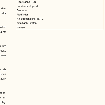
Hitlerjugend (HJ)
Bündische Jugend
selbst
Gestapo
n oder
Pfadfinder
HJ-Streifendienst (SRD)
Kittelbach-Piraten
erdem
Navajo
nd mit
r ihre
brücke
 eine
en sie
 Eines
t auch
wesen.
der am
hlag,