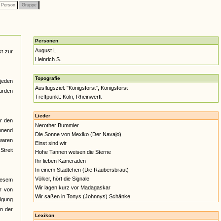
Person
Gruppe
Personen
August L.
t zur
Heinrich S.
Topografie
jeden
Ausflugsziel: "Königsforst", Königsforst
urden
Treffpunkt: Köln, Rheinwerft
Lieder
er den
Nerother Bummler
hnend
Die Sonne von Mexiko (Der Navajo)
waren
Einst sind wir
Streit
Hohe Tannen weisen die Sterne
Ihr lieben Kameraden
In einem Städtchen (Die Räubersbraut)
Völker, hört die Signale
iesem
Wir lagen kurz vor Madagaskar
r von
Wir saßen in Tonys (Johnnys) Schänke
tigung
n der
Lexikon