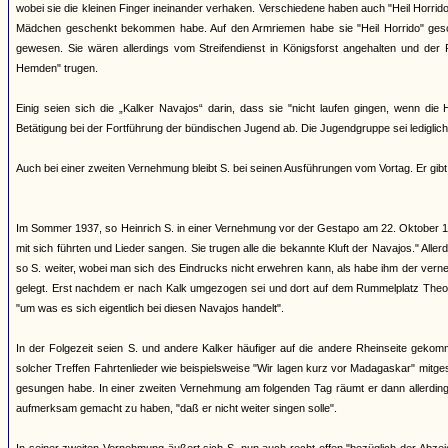
wobei sie die kleinen Finger ineinander verhaken. Verschiedene haben auch "Heil Horri
Mädchen geschenkt bekommen habe. Auf den Armriemen habe sie "Heil Horrido" gesch
gewesen. Sie wären allerdings vom Streifendienst in Königsforst angehalten und der 
Hemden" trugen.
Einig seien sich die „Kalker Navajos“ darin, dass sie "nicht laufen gingen, wenn di
Betätigung bei der Fortführung der bündischen Jugend ab. Die Jugendgruppe sei lediglich 
Auch bei einer zweiten Vernehmung bleibt S. bei seinen Ausführungen vom Vortag. Er gibt
Im Sommer 1937, so Heinrich S. in einer Vernehmung vor der Gestapo am 22. Oktober 19
mit sich führten und Lieder sangen. Sie trugen alle die bekannte Kluft der Navajos." Al
so S. weiter, wobei man sich des Eindrucks nicht erwehren kann, als habe ihm der ve
gelegt. Erst nachdem er nach Kalk umgezogen sei und dort auf dem Rummelplatz Theod
"um was es sich eigentlich bei diesen Navajos handelt".
In der Folgezeit seien S. und andere Kalker häufiger auf die andere Rheinseite geko
solcher Treffen Fahrtenlieder wie beispielsweise "Wir lagen kurz vor Madagaskar" mitges
gesungen habe. In einer zweiten Vernehmung am folgenden Tag räumt er dann allerdings
aufmerksam gemacht zu haben, "daß er nicht weiter singen solle".