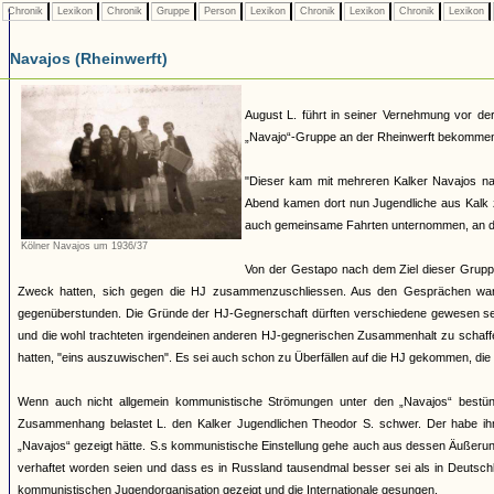
Chronik
Lexikon
Chronik
Gruppe
Person
Lexikon
Chronik
Lexikon
Chronik
Lexikon
Navajos (Rheinwerft)
August L. führt in seiner Vernehmung vor d
„Navajo“-Gruppe an der Rheinwerft bekomme
"Dieser kam mit mehreren Kalker Navajos na
Abend kamen dort nun Jugendliche aus Kalk 
auch gemeinsame Fahrten unternommen, an dene
Kölner Navajos um 1936/37
Von der Gestapo nach dem Ziel dieser Gruppe
Zweck hatten, sich gegen die HJ zusammenzuschliessen. Aus den Gesprächen war
gegenüberstunden. Die Gründe der HJ-Gegnerschaft dürften verschiedene gewesen sei
und die wohl trachteten irgendeinen anderen HJ-gegnerischen Zusammenhalt zu schaffe
hatten, "eins auszuwischen". Es sei auch schon zu Überfällen auf die HJ gekommen, di
Wenn auch nicht allgemein kommunistische Strömungen unter den „Navajos“ bestünde
Zusammenhang belastet L. den Kalker Jugendlichen Theodor S. schwer. Der habe ihm 
„Navajos“ gezeigt hätte. S.s kommunistische Einstellung gehe auch aus dessen Äußerun
verhaftet worden seien und dass es in Russland tausendmal besser sei als in Deutsc
kommunistischen Jugendorganisation gezeigt und die Internationale gesungen.