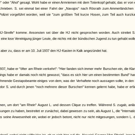
do" oder "Ahoi" gesagt. Wohl habe er einen Armriemen mit dem Totenkopf gehabt, das er von
rieben. S. sei einmal bei einer Fahrt der „Navajos“ nach Rösrath zum Ammerländchen 
Polizei vorgeführt worden, weil sie "zum größten Teil kurze Hosen, zum Teil auch kurzka
e HJ-Streife" komme. Ansonsten sei über die HJ nicht gesprochen worden. Auch streitet S
eine lose Vereinigung jünger Leute, die nichts mit der bündischen Jugend zu tun gehabt woll
 aber zu, dass er am 10. Juli 1937 den HJ-Kasten in Kalk angezündet hat.
37, habe er "öfter am Rhein verkehrt": "Hier fanden sich immer mehr Burschen ein, die Kl
lerdings habe er damals noch nicht gewusst, "dass es sich hier um einen bestimmten Bund" ha
rnehmende Gestapobeamte einiges von dem, was der Verhaftete noch aussagen sollte, in de
or S. und durch jenen "noch mehrere dieser Burschen" kennen gelernt habe, habe er erfa
mmen, um dort "am Rhein" August L. und dessen Clique zu treffen. Während S. zugab, anlä
ungen zu haben, bestreitet er zunächst, dabei gewesen zu sein, als August L, die "Internati
 seine Anwesenheit ein, wobei er jedoch betont, nicht nur nicht mitgesungen, sondern L. 