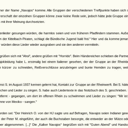
, woher der Name „Navajos“ komme. Alle Gruppen der verschiedenen Treffpunkte haben sich 
hrerschaft der einzelnen Gruppen könne zwar keine Rede sein, jedoch hätte jede Gruppe ei
h mit ihrer Meinung durchsetzten.
tenlieder gesungen würden, die harmlos seien und von früheren Pfadfindern stammen. Auß
n der Kittelbach-Piraten, schlagt die Bündische Jugend bald frei." Hier und da komme jema
r würden diese Lieder wieder ausgraben und sie den anderen vermitteln.
rüßen sich mit "Ahoi", andere grüßen mit "Horrido". Beim Händereichen schieben die Partne
vajokleidung habe L. erstmalig bei einem Italiener gesehen, der der Gruppe an der Rhein
 kürzer zu schneiden, Reißverschlüsse anzubringen und bunte Hemden zu tragen, weil
t S. im August 1937 kennen gelernt hat, Kontakt zur Gruppe an der Rheinwerft. Bei S. hätt
rechen und Lieder zu singen. S. habe auch Liedertexte in das Notizbuch des S. geschrieben.
tfernt - gegangen, um dort im offenen Rhein zu schwimmen und Lieder zu singen: "Mir is
onne von Mexiko - sangen."
worden sei: "Der Heinrich O. von der HJ sagte uns auf Befragen, Navajos seien Indianer ge
 der Peter M. eingeführt, der auch die Buchstaben besorgte, die entweder an der Mütze o
ber abgenommen. [...]“ Die „Kalker Navajos“ begrüßen sich mit "Guten Abend" und Handsc