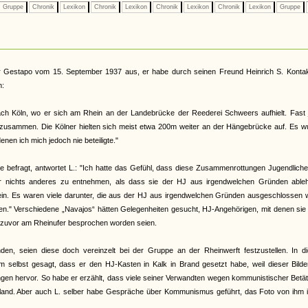
Gruppe
Chronik
Lexikon
Chronik
Lexikon
Chronik
Lexikon
Chronik
Lexikon
Gruppe
er Gestapo vom 15. September 1937 aus, er habe durch seinen Freund Heinrich S. Kontak
n:
ch Köln, wo er sich am Rhein an der Landebrücke der Reederei Schweers aufhielt. Fast 
zusammen. Die Kölner hielten sich meist etwa 200m weiter an der Hängebrücke auf. Es w
n ich mich jedoch nie beteiligte."
 befragt, antwortet L.: "Ich hatte das Gefühl, dass diese Zusammenrottungen Jugendlich
 nichts anderes zu entnehmen, als dass sie der HJ aus irgendwelchen Gründen able
n. Es waren viele darunter, die aus der HJ aus irgendwelchen Gründen ausgeschlossen 
n." Verschiedene „Navajos“ hätten Gelegenheiten gesucht, HJ-Angehörigen, mit denen sie 
e zuvor am Rheinufer besprochen worden seien.
n, seien diese doch vereinzelt bei der Gruppe an der Rheinwerft festzustellen. In d
selbst gesagt, dass er den HJ-Kasten in Kalk in Brand gesetzt habe, weil dieser Bilde
gen hervor. So habe er erzählt, dass viele seiner Verwandten wegen kommunistischer Betä
hland. Aber auch L. selber habe Gespräche über Kommunismus geführt, das Foto von ihm i