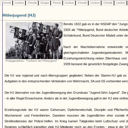
Chronik
Lexikon
Chronik
Gruppe
Person
Lexikon
Chronik
Lexikon
Chronik
Lexikon
Hitlerjugend (HJ)
Bereits 1922 gab es in der NSDAP den "Jungst
1926 als "Hitlerjugend, Bund deutscher Arbei
Schülerbund, Bund Deutscher Mädel) unter dem 
Nach der Machtübernahme entwickelte si
gleichgeschalteten Jugendorganisationen
Erziehungseinrichtung neben Elternhaus und 
Propagandafoto: "Fanfaren der Hitlerjugend"
1939 bestand die gesetzlich festgelegte Zwang
Die HJ war regional und nach Altersgruppen gegliedert. Neben der Stamm-HJ gab es S
Aufgaben in den entsprechenden Verbänden von Wehrmacht, SA und SS vorbereitet werde
Die HJ übernahm von der Jugendbewegung den Grundsatz "Jugend führt Jugend". Die jew
- in aller Regel Erwachsene. Anders als in der Jugendbewegung galt in der HJ eine strik
Erziehungsziele der HJ waren Gehorsam, Opferbereitschaft, Disziplin und Pflichterfü
Wochenend- und Ferienfahrten. Daneben mussten die Jugendlichen eher soziale A
Streifendienstes der Polizei helfen. Im Krieg kamen Tätigkeiten beim Luftschutz und
Regimes schließlich kämpften viele HJ-Mitglieder noch an den Fronten - etwa in der S