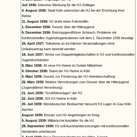
Juli 1936:
Intensive Werbung für die HJ-Zeltlager
4. August 1936:
Stadt Köln unterstützt die HJ bei der Errichtung ihrer
Heime
11. August 1936:
HJ dreht einen Fahrtenfilm
1. Dezember 1936:
Gesetz über die Hitlerjugend
9. Dezember 1936:
Reichsjugendführer Schirach: Probleme mit
konfessionellen Jugendorganisationen seit dem 1. Dezember 1936 beseitigt
26. April 1937:
Teilnahme an kirchlichen Veranstaltungen ohne
Urlaubsantrag kann bestraft werden
18. Juni 1937:
Verbot von Doppelmitgliedschaften in HJ und konfessionellen
Jugendverbänden
8. März 1938:
45 neue HJ-Heime im Gebiet Mittelrhein
9. Oktober 1938:
Stand der HJ-Heime in Köln
5. März 1939:
Gesetz zur Förderung der HJ-Heimbeschaffung
25. März 1939:
Weitere Verordnungen zum Gesetz über die Hitlerjugend
(Jugenddienst-Verordnung)
21. Juni 1939:
"Großführerlager" der HJ
22. Juni 1939:
315 HJ-Heime in Köln
20. Juli 1939:
Westdeutscher Beobachter besucht HJ-Lager im Gau Köln-
Aachen
August 1939:
Einsatz von HJ-Angehörigen im Krieg
9. August 1939:
Militärische Ausbilder für die HJ
28. September 1939:
HJ soll Auseinandersetzungen mit konfessionellen
Verbänden unterlassen