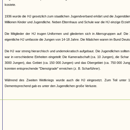
kostete.
1936 wurde die HJ gesetzlich zum staatlichen Jugendverband erklärt und die Jugenddienst
Millionen Kinder und Jugendliche. Neben Elternhaus und Schule war die HJ einzige Erziehun
Die Mitglieder der HJ trugen Uniformen und gliederten sich in Altersgruppen auf: Di
eigentliche HJ umfasste die Jungen von 14-18 Jahre. Die Mädchen waren im Bund Deuts
Die HJ war streng hierarchisch und undemokratisch aufgebaut. Die Jugendlichen sollten 
war in verschiedene Einheiten eingeteilt: Die Kameradschaft (ca. 10 Jungen), die Scha
3000 Jungen), das Gebiet (ca. 150 000 Jungen) und das Obergebiet (ca. 750 000 Jung
konnten entsprechende "Dienstgrade" erreichen (z. B. Scharführer).
Während des Zweiten Weltkriegs wurde auch die HJ eingesetzt. Zum Teil unter 17
Dementsprechend gab es unter den Jugendlichen große Verluste.