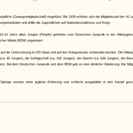
pflicht (Zwangsmitgliedschaft) eingeführt. Bis 1939 erhöhte sich die Mitgliedszahl der HJ a
gsinstitution und drillte die Jugendlichen auf Nationalsozialismus und Krieg.
e 10-14 Jahre alten Jungen (Pimpfe) gehörten zum Deutschen Jungvolk in der Hitlerjugen
cher Mädel (BDM) organisiert.
auf die Unterordnung im NS-Staat und auf den Kriegseinsatz vorbereitet werden. Die Hitler
r (ca. 40 Jungen), die Gefolgschaft (ca. 160 Jungen), der Stamm (ca. 600 Jungen), der Ban
en). Bei dem Deutschen Jungvolk und dem BDM gab es eine ähnliche Gliederung. Die Mitgl
jährige wurden ohne jegliche Erfahrung und schlecht ausgebildet in den Kampf gesch