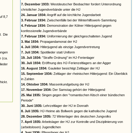
7. Dezember 1933:
Westdeutscher Beobachter fordert Unterordnung
christlicher Jugendverbände unter die HJ
24. Januar 1934:
Angriff auf die kirchliche Jugendarbeit
uf 8,7
3. Februar 1934:
Zwischenfälle bei der Winterhilfswerk-Sammlung
4. Februar 1934:
Demonstration der Kölner Hitlerjugend gegen
konfessionelle Jugendverbände
d. Die
7. Februar 1934:
Uniformierung der gleichgeschalteten Jugend
3. Mai 1934:
Propagandamonat der HJ
4. Juli 1934:
Hitlerjugend als einzige Jugendvertretung
jungen
7. Juli 1934:
Spottlieder statt Uniform
19. Juli 1934:
"Straffe Ordnung" im HJ-Ferienlager
n (ca.
30. Juli 1934:
Eröffnung des HJ-Ferienzeltlagers an der Agger
ieder
16. August 1934:
Gauleiter besichtigt Zeltlager der HJ
15. September 1934:
Zeltlager der rheinischen Hitlerjugend: Ein Überblick
in Zahlen
ickt.
14. Oktober 1934:
Massenkundgebung der HJ
17. November 1934:
Der Samstag gehört der Hitlerjugend
25. Mai 1935:
Singen gegen den "romantischen Kitsch einer bündischen
Periode"
30. Juni 1935:
Lehrzeltlager der HJ in Donrath
8. Juli 1935:
HJ-Heime als Bollwerk gegen die katholische Jugend
28. Dezember 1935:
72 Winterlager des deutschen Jungvolks
7. April 1935:
Arbeitslager der HJ zur Kontrolle und Disziplinierung von
(arbeitslosen) Jugendlichen
4. Juni 1936:
Pfingstlager der HJ