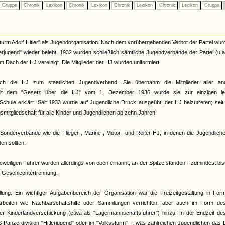
Gruppe
Chronik
Lexikon
Chronik
Lexikon
Chronik
Lexikon
Chronik
Lexikon
Gruppe
urm Adolf Hitler" als Jugendorganisation. Nach dem vorübergehenden Verbot der Partei wur
terjugend" wieder belebt. 1932 wurden schließlich sämtliche Jugendverbände der Partei (u.
Dach der HJ vereinigt. Die Mitglieder der HJ wurden uniformiert.
ch die HJ zum staatlichen Jugendverband. Sie übernahm die Mitglieder aller an
. Mit dem "Gesetz über die HJ" vom 1. Dezember 1936 wurde sie zur einzigen le
Schule erklärt. Seit 1933 wurde auf Jugendliche Druck ausgeübt, der HJ beizutreten; sei
smitgliedschaft für alle Kinder und Jugendlichen ab zehn Jahren.
onderverbände wie die Flieger-, Marine-, Motor- und Reiter-HJ, in denen die Jugendliche
n sollten.
eiligen Führer wurden allerdings von oben ernannt, an der Spitze standen - zumindest bi
te Geschlechtertrennung.
llung. Ein wichtiger Aufgabenbereich der Organisation war die Freizeitgestaltung in Fo
rbeiten wie Nachbarschaftshilfe oder Sammlungen verrichten, aber auch im Form de
 der Kinderlandverschickung (etwa als "Lagermannschaftsführer") hinzu. In der Endzeit d
S-Panzerdivision "Hitlerjugend" oder im "Volkssturm" -, was zahlreichen Jugendlichen das