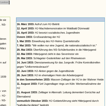
Lexikon
de sie
16. März 1933:
Aufruf zum HJ-Beitritt
a. NS-
12. April 1933:
HJ-Machtdemonstration im Waldbald Dünnwald
15. April 1933:
HJ besetzt sozialistisches Jugendheim
Ostern 1933:
Großwandertag der HJ
deren
1. Mai 1933:
Einweihung des HJ-Heims Quentelstraße
galen
7. Mai 1933:
"Wir wollen nur eine Jugend, die nationalsozialistisch ist."
t März
20. Mai 1933:
Überführung des NS-Schülerbundes in die Hitlerjugend
22. Mai 1933:
Hitlerjugend zieht in das Severinstor ein
26. Mai 1933:
Schlageter-Gedenkfeier auf den Rheinwiesen
n auf
14. Juni 1933:
Dienstanweisung für das Jungvolk: Frühe Kontrollstreifen
gegen "Uniformmissbrauch"
22. Juni 1933:
HJ-Aktion gegen die Jugendbünde
28. Juni 1933:
HJ im ehemaligen Heim der Arbeiterjugend
s 1939
In den Sommerferien 1933:
Massen-Zeltlager der HJ in der Wahner Heide
11. August 1933:
Fünf Jugendlager rings um Köln: Werbemaßnahme der
HJ
rm von
21. August 1933:
Zeltlager in Altenrath: Leitung dementiert Gerüchte auf
s HJ-
Elternabend
es NS-
vermutlich Oktober 1933:
HJ-Gebietsführung sieht Hitlerjugend durch
 Leben
"katholische Aktion" bedroht