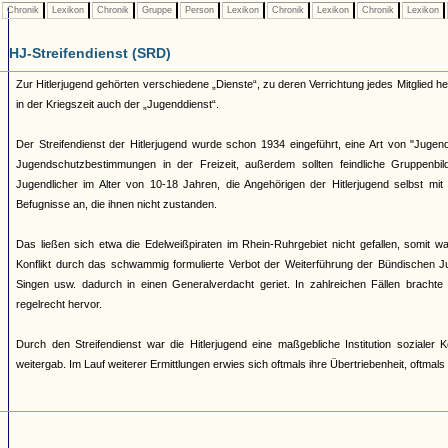
Chronik
Lexikon
Chronik
Gruppe
Person
Lexikon
Chronik
Lexikon
Chronik
Lexikon
HJ-Streifendienst (SRD)
Zur Hitlerjugend gehörten verschiedene „Dienste“, zu deren Verrichtung jedes Mitglied 
in der Kriegszeit auch der „Jugenddienst“.
Der Streifendienst der Hitlerjugend wurde schon 1934 eingeführt, eine Art von "Jugendpo
Jugendschutzbestimmungen in der Freizeit, außerdem sollten feindliche Gruppenb
Jugendlicher im Alter von 10-18 Jahren, die Angehörigen der Hitlerjugend selbst mi
Befugnisse an, die ihnen nicht zustanden.
Das ließen sich etwa die Edelweißpiraten im Rhein-Ruhrgebiet nicht gefallen, somit
Konflikt durch das schwammig formulierte Verbot der Weiterführung der Bündischen Ju
Singen usw. dadurch in einen Generalverdacht geriet. In zahlreichen Fällen brachte
regelrecht hervor.
Durch den Streifendienst war die Hitlerjugend eine maßgebliche Institution soziale
weitergab. Im Lauf weiterer Ermittlungen erwies sich oftmals ihre Übertriebenheit, oftmal