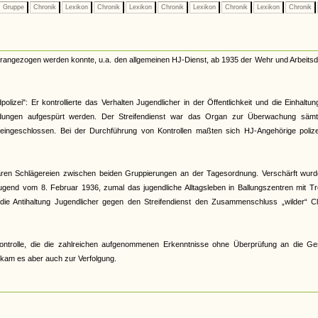
Gruppe
Chronik
Lexikon
Chronik
Lexikon
Chronik
Lexikon
Chronik
Lexikon
Chronik
herangezogen werden konnte, u.a. den allgemeinen HJ-Dienst, ab 1935 der Wehr und Arbeitsd
lizei": Er kontrollierte das Verhalten Jugendlicher in der Öffentlichkeit und die Einhaltu
ildungen aufgespürt werden. Der Streifendienst war das Organ zur Überwachung sämtl
t eingeschlossen. Bei der Durchführung von Kontrollen maßten sich HJ-Angehörige polizei
 waren Schlägereien zwischen beiden Gruppierungen an der Tagesordnung. Verschärft wurd
gend vom 8. Februar 1936, zumal das jugendliche Alltagsleben in Ballungszentren mit Tr
 die Antihaltung Jugendlicher gegen den Streifendienst den Zusammenschluss „wilder“ Cl
r Kontrolle, die die zahlreichen aufgenommenen Erkenntnisse ohne Überprüfung an die Ge
s kam es aber auch zur Verfolgung.