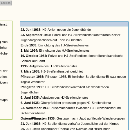
Lexikon
ienst,
22. Juni 1933:
HJ-Aktion gegen die Jugendbünde
23. September 1934:
Polizei und HJ-Streifendienst kontrollieren Kölner
Jugendorganisationen auf Fahrt in Odenthal
ng von
Ende 1933:
Einrichtung des HJ-Streifendienstes
icher
1. Mai 1934:
Einrichtung des HJ-Streifendienstes
liche
19. Oktober 1934:
Polizei und HJ-Streifendienst kontrollieren katholische
Schüler auf Fahrt
1935:
Aufgaben des HJ-Streifendienstes
e der
7. März 1935:
HJ-Streifendienst eingerichtet
effen,
Pfingsten 1935:
Pfingsten 1935: Einheitlicher Streifendienst-Einsatz gegen
illegale Wanderer
iquen
Pfingsten 1935:
HJ-Streifendienst kontrolliert alle wandernden
Jugendlichen
6. Juni 1935:
Aufgaben des HJ-Streifendienstes
stapo
6. Juni 1935:
Oberpräsident protestiert gegen HJ-Streifendienst
23. November 1935:
Zusammenarbeit zwischen HJ-Streifendienst und
Sicherheitsdienst
Ostern/Pfingsten 1936:
Gestapo macht Jagd auf illegale Wandergruppen
21. Juni 1936:
HJ-Streifendienst verhaftet Jugendliche auf der Kirmes
20. Juli 1936:
Angeblicher Überfall von Navajos auf Hitlerjungen