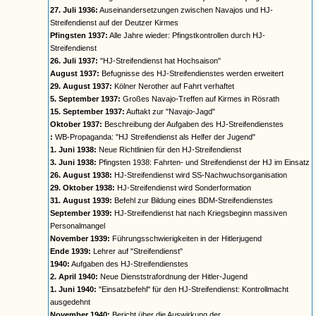
27. Juli 1936:
Auseinandersetzungen zwischen Navajos und HJ-
Streifendienst auf der Deutzer Kirmes
Pfingsten 1937:
Alle Jahre wieder: Pfingstkontrollen durch HJ-
Streifendienst
26. Juli 1937:
"HJ-Streifendienst hat Hochsaison"
August 1937:
Befugnisse des HJ-Streifendienstes werden erweitert
29. August 1937:
Kölner Nerother auf Fahrt verhaftet
5. September 1937:
Großes Navajo-Treffen auf Kirmes in Rösrath
15. September 1937:
Auftakt zur "Navajo-Jagd"
Oktober 1937:
Beschreibung der Aufgaben des HJ-Streifendienstes
:
WB-Propaganda: "HJ Streifendienst als Helfer der Jugend"
1. Juni 1938:
Neue Richtlinien für den HJ-Streifendienst
3. Juni 1938:
Pfingsten 1938: Fahrten- und Streifendienst der HJ im Einsatz
26. August 1938:
HJ-Streifendienst wird SS-Nachwuchsorganisation
29. Oktober 1938:
HJ-Streifendienst wird Sonderformation
31. August 1939:
Befehl zur Bildung eines BDM-Streifendienstes
September 1939:
HJ-Streifendienst hat nach Kriegsbeginn massiven
Personalmangel
November 1939:
Führungsschwierigkeiten in der Hitlerjugend
Ende 1939:
Lehrer auf "Streifendienst"
1940:
Aufgaben des HJ-Streifendienstes
2. April 1940:
Neue Dienststrafordnung der Hitler-Jugend
1. Juni 1940:
"Einsatzbefehl" für den HJ-Streifendienst: Kontrollmacht
ausgedehnt
November 1940:
Bericht über die Auswirkung der