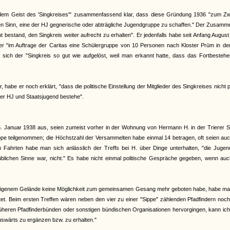
 dem Geist des 'Singkreises'" zusammenfassend klar, dass diese Gründung 1936 "zum Z
n Sinn, eine der HJ gegnerische oder abträgliche Jugendgruppe zu schaffen." Der Zusamme
t bestand, den Singkreis weiter aufrecht zu erhalten". Er jedenfalls habe seit Anfang Augus
 "im Auftrage der Caritas eine Schülergruppe von 10 Personen nach Kloster Prüm in der 
 sich der "Singkreis so gut wie aufgelöst, weil man erkannt hatte, dass das Fortbesteh
habe er noch erklärt, "dass die politische Einstellung der Mitglieder des Singkreises nicht p
der HJ und Staatsjugend bestehe".
 Januar 1938 aus, seien zumeist vorher in der Wohnung von Hermann H. in der Trierer S
ruppe teilgenommen; die Höchstzahl der Versammelten habe einmal 14 betragen, oft seien au
hrten habe man sich anlässlich der Treffs bei H. über Dinge unterhalten, "die Jugend
im üblichen Sinne war, nicht." Es habe nicht einmal politische Gespräche gegeben, wenn au
heneigenem Gelände keine Möglichkeit zum gemeinsamen Gesang mehr geboten habe, habe ma
et. Beim ersten Treffen wären neben den vier zu einer "Sippe" zählenden Pfadfindern noc
heren Pfadfinderbünden oder sonstigen bündischen Organisationen hervorgingen, kann ich
swärts zu ergänzen bzw. zu erhalten."