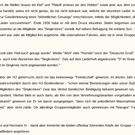
 die Wellen braust ein Kiel" und "Platoff preisen wir den Helden" sowie jene aus dem v
handelt, weiss ich nicht genau, da mir nicht bekannt war, welche der einzelnen Lieder n
zur Gewährleistung eines "einheitlichen Gesangs" entschlossen, mittels der Möglichkeiten, d
n Lieder vorzunehmen". Ende 1936 habe er mit dem Druck einzelner Seiten begonnen un
stenlos an die Mitglieder des "Singkreises" verteilt. Auf nähere Befragung hin erklärte Sch.,
ert war oder als Mitglied ihm angehörte. Alle unternahmen Fahrten, aber nie in einer Grupp
zeit oder 'Heil euch' gesagt wurde". Weder "Ahoi" oder "Horrido" noch der "Deutsche Gruß"
auch kein Abzeichen des "Singkreises". Das auf dem Liederheft abgedruckte "S" im Kreis
st im Singkreis nicht angewendet worden."
über der HJ geherrscht, doch sei das keineswegs "Feindschaft" gewesen. Im letzten Jahr 
wahrscheinlich durch den HJ-Streifendienst - "schon einmal Bemerkungen über unser Äuß
Mitgliedern des "Singkreises" zwar das Verbot bündischer Betätigung bekannt gewesen sei
rpretiert. Hierbei blieb er auch dann, als ihm von dem Vernehmungsbeamten vorgehalten w
 bekannt" gewesen sei. Er sei davon ausgegangen, "dass sich die polizeilichen Massnahm
kreis" aber nicht zähle. Ob allerdings Gruppenmitglieder auch gemeinsam mit "Navajos" F
lbst und Hermann H. - damit aber immerhin die beiden offenbar führenden Köpfe der Gruppe -
adfindern angehören.