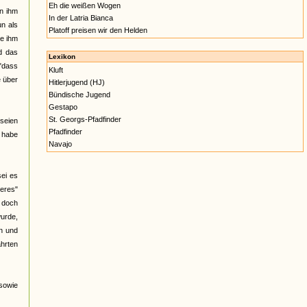
Eh die weißen Wogen
on ihm
In der Latria Bianca
un als
Platoff preisen wir den Helden
ie ihm
d das
Lexikon
 "dass
Kluft
e über
Hitlerjugend (HJ)
Bündische Jugend
Gestapo
St. Georgs-Pfadfinder
 seien
Pfadfinder
 habe
Navajo
sei es
eres"
, doch
urde,
en und
ahrten
 sowie