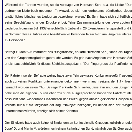
Während der Fahrten wurden, so die Aussage von Hermann Sch., u.a. die Lieder "Durch
gedruckten Liederbuch gesungen. "Inwieweit es sich um verbotenes bündisches Liedgut 
tatsächliches bündisches Liedgut zu bezeichnen waren." Er, Sch., habe sich schließlich 
seine Beschäftigung in der Druckerei bot, "eine Zusammenstellung der bevorzugte
Liederbuch dann im Juli 1937 einschließlich Einband in 26 Exemplaren fertiggestellt und ko
im Sommer dieses Jahres eine Anzahl von 26 Personen tatsächlich am Singkreis interessi
12 Personen."
Befragt zu den "Grußformen" des "Singkreises", erklärte Hermann Sch., "dass die Tages
von den Gruppenmitgliedern gebraucht worden. Es gab nach Angaben von Hermann Sch. 
er sich ausschließlich für dieses Büchlein ausgedacht. "Der Fingergruss der Pfadfinder i
Bei Fahrten, so der Befragte weiter, habe zwar "ein gewisses Konkurrenzgefühl" gegen
auch zu keinen Konflikten untereinander gekommen, wenn auch seitens der HJ - hier 
gemacht worden seien. "Auf Befragen" erklärte Sch. weiter, dass ihm und den übrigen 
habe man die eigenen Touren eben "nicht als ausgesprochene bündische Fahrten" inte
dass ihm "das wiederholte Einschreiten der Polizei gegen ähnlich gekleidete Gruppen
Verbote nur auf die Mitglieder der sog. 'Navajos' bezogen", zu denen sich der "Sing
unternehmen würden, entzöge sich seiner Kenntnis.
Der Singkreis habe auch keinerlei Bindungen an konfessionelle Gruppen; lediglich er se
Josef D. und Martin M. würden noch einem katholischen Bund, nämlich den St. Georgspf