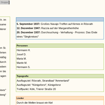
Gruppe
ch. im
5. September 1937:
Großes Navajo-Treffen auf Kirmes in Rösrath
nsame
12. Dezember 1947:
Razzia auf der Margarethenhöhe
terer
20. Dezember 1937:
Durchsuchung - Verhaftung - Prozess: Das Ende
eines "Singkreises"
Personen
en St.
Hermann H.
ahrten
Josef D.
lmäßig
Maria M.
durch
Martin M.
rhoben
Hermann S.
n bis
tragen
Topografie
Ausflugsziel: Rösrath, Strandbad "Ammerland"
Ausflugsziel: "Königsforst", Königsforst
Treffpunkt: Köln, Trierer Straße 20
ises"
Steeg"
Lieder
Durch die Wellen braust ein Kiel