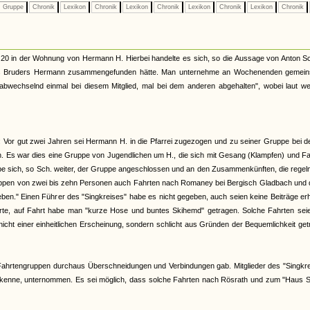
Gruppe
Chronik
Lexikon
Chronik
Lexikon
Chronik
Lexikon
Chronik
Lexikon
Chronik
e 20 in der Wohnung von Hermann H. Hierbei handelte es sich, so die Aussage von Anton S
ines Bruders Hermann zusammengefunden hätte. Man unternehme an Wochenenden gemei
chselnd einmal bei diesem Mitglied, mal bei dem anderen abgehalten", wobei laut wei
 Vor gut zwei Jahren sei Hermann H. in die Pfarrei zugezogen und zu seiner Gruppe bei d
n. Es war dies eine Gruppe von Jugendlichen um H., die sich mit Gesang (Klampfen) und F
abe sich, so Sch. weiter, der Gruppe angeschlossen und an den Zusammenkünften, die rege
uppen von zwei bis zehn Personen auch Fahrten nach Romaney bei Bergisch Gladbach und 
eben." Einen Führer des "Singkreises" habe es nicht gegeben, auch seien keine Beiträge e
ührte, auf Fahrt habe man "kurze Hose und buntes Skihemd" getragen. Solche Fahrten seie
icht einer einheitlichen Erscheinung, sondern schlicht aus Gründen der Bequemlichkeit ge
Fahrtengruppen durchaus Überschneidungen und Verbindungen gab. Mitglieder des "Singkre
cht kenne, unternommen. Es sei möglich, dass solche Fahrten nach Rösrath und zum "Haus 