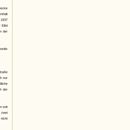
wecke
nhalt
t 1937
Eifel
en der
ositiv
traße
ch nur
liche
ch der
n seit
h zwei
 nicht