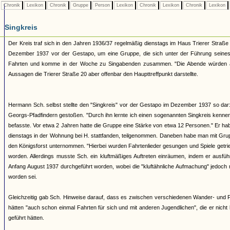
Chronik
Lexikon
Chronik
Gruppe
Person
Lexikon
Chronik
Lexikon
Chronik
Lexikon
Singkreis
Der Kreis traf sich in den Jahren 1936/37 regelmäßig dienstags im Haus Trierer Straß
Dezember 1937 vor der Gestapo, um eine Gruppe, die sich unter der Führung se
Fahrten und komme in der Woche zu Singabenden zusammen. "Die Abende würden abwe
Aussagen die Trierer Straße 20 aber offenbar den Haupttreffpunkt darstellte.
Hermann Sch. selbst stellte den "Singkreis" vor der Gestapo im Dezember 1937 so dar:
Georgs-Pfadfindern gestoßen. "Durch ihn lernte ich einen sogenannten Singkreis kenne
befasste. Vor etwa 2 Jahren hatte die Gruppe eine Stärke von etwa 12 Personen." Er h
dienstags in der Wohnung bei H. stattfanden, teilgenommen. Daneben habe man mit Gr
den Königsforst unternommen. "Hierbei wurden Fahrtenlieder gesungen und Spiele getri
worden. Allerdings musste Sch. ein kluftmäßiges Auftreten einräumen, indem er ausf
Anfang August 1937 durchgeführt worden, wobei die "kluftähnliche Aufmachung" jedoch n
worden sei.
Gleichzeitig gab Sch. Hinweise darauf, dass es zwischen verschiedenen Wander- und 
hätten "auch schon einmal Fahrten für sich und mit anderen Jugendlichen", die er ni
geführt hätten.