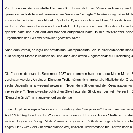
Zum Ende des Verhörs stellte Hermann Sch. hinsichtlich der "Zweckbestimmung und
gemeinsamer Fahrten und gemeinsamen Gesanges" erfolgte. "Die Gründung hat nicht de
sei ohnehin seit etwa zwei Monaten "gelockert", und er nehme nicht an, "dass die Absich
weder an Zusammenkünften noch an Fahrten teilgenommen - vor allem deshalb, weil er
geleitet" habe und sich dort drei Wochen aufgehalten habe. In der Zwischenzeit habe
Organisation den Gesetzen zuwider gewesen wäre".
Nach dem Verhör, so legte der ermittelnde Gestapobeamte Sch. in einer Aktennotiz nieder, 
zum heutigen Staate zu nennen sei, und dass eine offene Gegnerschaft zur Einrichtung 
Die Fahrten, die man bis September 1937 unternommen habe, so sagte Martin M. am 6.
vereinbart worden. An diesen Dienstag-Treffs hätten nicht immer alle Mitglieder der G
sechs Jugendliche anwesend gewesen. Neben dem Singen und der Organisation von Fa
interessieren". "Irgendwelche politischen Ziele hatte der Singkreis, der kein Verein 
"Deutsche Gruß" nicht angewendet worden sei.
Josef D. gab eine eigene Version zur Entstehung des "Singkreises": Da sich auf kirc
April 1937 Singabende in der Wohnung von Hermann H. in der Trierer Straße veranstalt
weitere Jungen und "einige Mädels" anwesend gewesen. "Ob diese Jugendlichen aus frü
sagen. Der Zweck der Zusammenkünfte war, unseren Liederbestand für Fahrten nach au