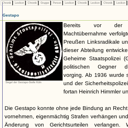
Chronik
Lexikon
Chronik
Gruppe
Person
Lexikon
Chronik
Lexikon
Chronik
Lexikon
Gestapo
Bereits vor der nat
Machtübernahme verfolgte 
Preußen Linksradikale u
dieser Abteilung entwicke
Geheime Staatspolizei (
politischen Gegner de
vorging. Ab 1936 wurde si
und der Sicherheitspolize
Siegel der Gestapo-Stelle Köln
fortan Heinrich Himmler u
Die Gestapo konnte ohne jede Bindung an Rech
vornehmen, eigenmächtig Strafen verhängen und
Änderung von Gerichtsurteilen verlangen. Wi