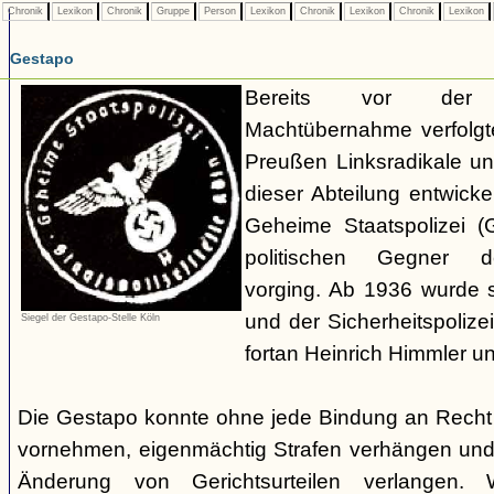
Chronik
Lexikon
Chronik
Gruppe
Person
Lexikon
Chronik
Lexikon
Chronik
Lexikon
Gestapo
Bereits vor der nat
Machtübernahme verfolgte 
Preußen Linksradikale u
dieser Abteilung entwicke
Geheime Staatspolizei (
politischen Gegner de
vorging. Ab 1936 wurde si
und der Sicherheitspolize
Siegel der Gestapo-Stelle Köln
fortan Heinrich Himmler u
Die Gestapo konnte ohne jede Bindung an Rech
vornehmen, eigenmächtig Strafen verhängen und
Änderung von Gerichtsurteilen verlangen. Wi