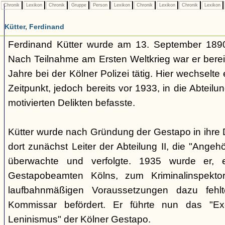
Chronik
Lexikon
Chronik
Gruppe
Person
Lexikon
Chronik
Lexikon
Chronik
Lexikon
Kütter, Ferdinand
Ferdinand Kütter wurde am 13. September 1890
Nach Teilnahme am Ersten Weltkrieg war er berei
Jahre bei der Kölner Polizei tätig. Hier wechselt
Zeitpunkt, jedoch bereits vor 1933, in die Abteilung
motivierten Delikten befasste.
Kütter wurde nach Gründung der Gestapo in ihr
dort zunächst Leiter der Abteilung II, die "Angeh
überwachte und verfolgte. 1935 wurde er, ei
Gestapobeamten Kölns, zum Kriminalinspekt
laufbahnmäßigen Voraussetzungen dazu fehl
Kommissar befördert. Er führte nun das "Exe
Leninismus" der Kölner Gestapo.