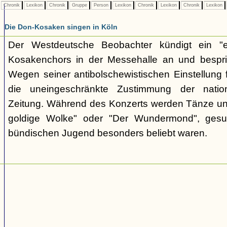
Chronik
Lexikon
Chronik
Gruppe
Person
Lexikon
Chronik
Lexikon
Chronik
Lexikon
Die Don-Kosaken singen in Köln
Der Westdeutsche Beobachter kündigt ein "e
Kosakenchors in der Messehalle an und bespric
Wegen seiner antibolschewistischen Einstellung 
die uneingeschränkte Zustimmung der nationa
Zeitung. Während des Konzerts werden Tänze un
goldige Wolke" oder "Der Wundermond", gesu
bündischen Jugend besonders beliebt waren.