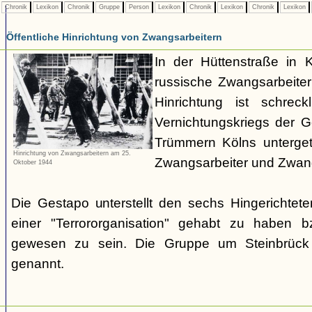
Chronik
Lexikon
Chronik
Gruppe
Person
Lexikon
Chronik
Lexikon
Chronik
Lexikon
Öffentliche Hinrichtung von Zwangsarbeitern
In der Hüttenstraße in 
russische Zwangsarbeiter 
Hinrichtung ist schrec
Vernichtungskriegs der 
Trümmern Kölns unterge
Hinrichtung von Zwangsarbeitern am 25.
Zwangsarbeiter und Zwang
Oktober 1944
Die Gestapo unterstellt den sechs Hingerichte
einer "Terrororganisation" gehabt zu haben bz
gewesen zu sein. Die Gruppe um Steinbrück w
genannt.