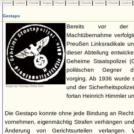
Chronik
Lexikon
Chronik
Gruppe
Person
Lexikon
Chronik
Lexikon
Chronik
Lexikon
Gestapo
Bereits vor der nat
Machtübernahme verfolgte 
Preußen Linksradikale u
dieser Abteilung entwicke
Geheime Staatspolizei (
politischen Gegner de
vorging. Ab 1936 wurde si
und der Sicherheitspolize
Siegel der Gestapo-Stelle Köln
fortan Heinrich Himmler u
Die Gestapo konnte ohne jede Bindung an Rech
vornehmen, eigenmächtig Strafen verhängen und
Änderung von Gerichtsurteilen verlangen. Wi