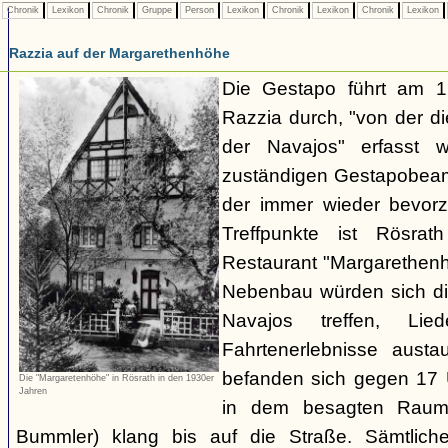
Chronik
Lexikon
Chronik
Gruppe
Person
Lexikon
Chronik
Lexikon
Chronik
Lexikon
Razzia auf der Margarethenhöhe
Die Gestapo führt am 
Razzia durch, "von der d
der Navajos" erfasst 
zuständigen Gestapobeamt
der immer wieder bevor
Treffpunkte ist Rösra
Restaurant "Margarethenh
Nebenbau würden sich di
Navajos treffen, Li
Fahrtenerlebnisse austa
befanden sich gegen 17 
Die "Margaretenhöhe" in Rösrath in den 1930er
Jahren
in dem besagten Raum.
Bummler) klang bis auf die Straße. Sämtlich