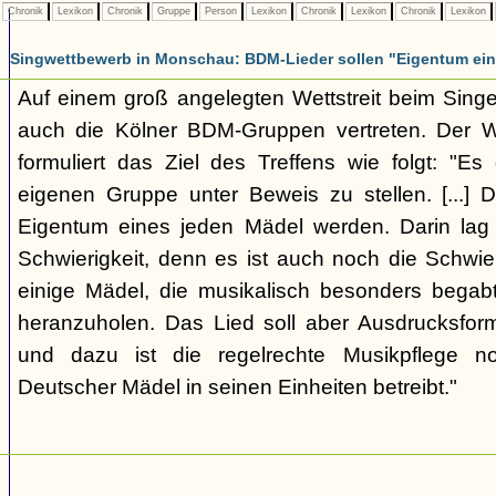
Chronik
Lexikon
Chronik
Gruppe
Person
Lexikon
Chronik
Lexikon
Chronik
Lexikon
Singwettbewerb in Monschau: BDM-Lieder sollen "Eigentum ei
Auf einem groß angelegten Wettstreit beim Singe
auch die Kölner BDM-Gruppen vertreten. Der 
formuliert das Ziel des Treffens wie folgt: "Es 
eigenen Gruppe unter Beweis zu stellen. [...] D
Eigentum eines jeden Mädel werden. Darin lag 
Schwierigkeit, denn es ist auch noch die Schwieri
einige Mädel, die musikalisch besonders begabt
heranzuholen. Das Lied soll aber Ausdrucksfor
und dazu ist die regelrechte Musikpflege n
Deutscher Mädel in seinen Einheiten betreibt."