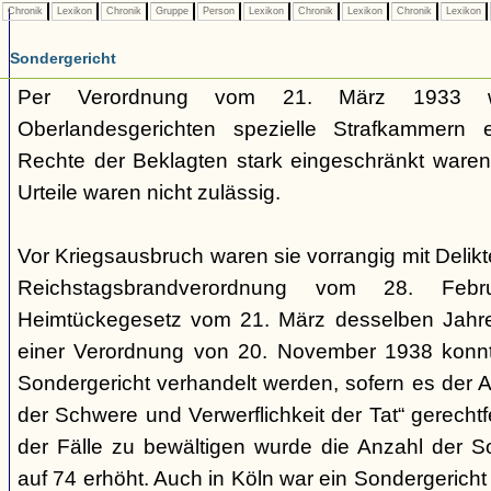
Chronik
Lexikon
Chronik
Gruppe
Person
Lexikon
Chronik
Lexikon
Chronik
Lexikon
Sondergericht
Per Verordnung vom 21. März 1933 
Oberlandesgerichten spezielle Strafkammern e
Rechte der Beklagten stark eingeschränkt waren.
Urteile waren nicht zulässig.
Vor Kriegsausbruch waren sie vorrangig mit Deli
Reichstagsbrandverordnung vom 28. Fe
Heimtückegesetz vom 21. März desselben Jahres
einer Verordnung von 20. November 1938 konnte
Sondergericht verhandelt werden, sofern es der 
der Schwere und Verwerflichkeit der Tat“ gerechtf
der Fälle zu bewältigen wurde die Anzahl der 
auf 74 erhöht. Auch in Köln war ein Sondergericht