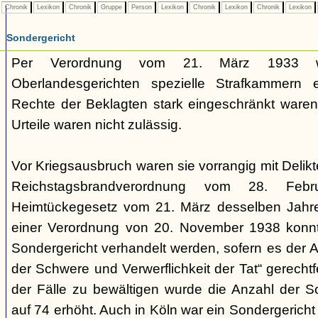
Chronik
Lexikon
Chronik
Gruppe
Person
Lexikon
Chronik
Lexikon
Chronik
Lexikon
Sondergericht
Per Verordnung vom 21. März 1933 
Oberlandesgerichten spezielle Strafkammern e
Rechte der Beklagten stark eingeschränkt waren.
Urteile waren nicht zulässig.
Vor Kriegsausbruch waren sie vorrangig mit Deli
Reichstagsbrandverordnung vom 28. Fe
Heimtückegesetz vom 21. März desselben Jahres
einer Verordnung von 20. November 1938 konnte
Sondergericht verhandelt werden, sofern es der 
der Schwere und Verwerflichkeit der Tat“ gerechtf
der Fälle zu bewältigen wurde die Anzahl der 
auf 74 erhöht. Auch in Köln war ein Sondergericht