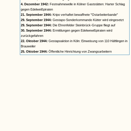
4. Dezember 1942:
Festnahmewelle in Kölner Gaststätten: Harter Schlag
gegen Edelweißpiraten
21. September 1944:
Kripo verhaftet bewaffnete "Ostarbeiterbande"
29. September 1944:
Gestapo-Sonderkommando Kütter wird eingesetzt
29. September 1944:
Die Ehrenfelder Steinbrück-Gruppe fliegt auf
30. September 1944:
Ermittlungen gegen Edelwewißpiraten wird
zurückgefahren
22. Oktober 1944:
Gestapoaktion in Köln: Einweisung von 110 Häftlingen in
Brauweiler
25. Oktober 1944:
Öffentliche Hinrichtung von Zwangsarbeitern