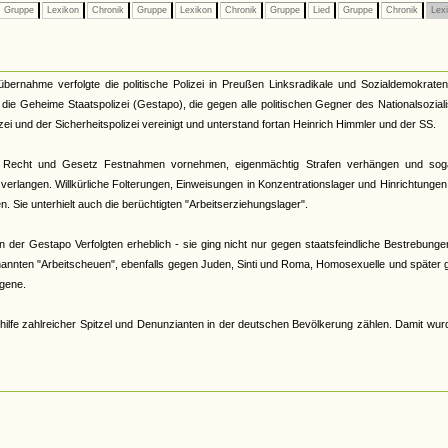
Gruppe
Lexikon
Chronik
Gruppe
Lexikon
Chronik
Gruppe
Lied
Gruppe
Chronik
Lex
tübernahme verfolgte die politische Polizei in Preußen Linksradikale und Sozialdemokrate
33 die Geheime Staatspolizei (Gestapo), die gegen alle politischen Gegner des Nationalsozia
zei und der Sicherheitspolizei vereinigt und unterstand fortan Heinrich Himmler und der SS.
 Recht und Gesetz Festnahmen vornehmen, eigenmächtig Strafen verhängen und sog
verlangen. Willkürliche Folterungen, Einweisungen in Konzentrationslager und Hinrichtunge
 Sie unterhielt auch die berüchtigten "Arbeitserziehungslager".
der Gestapo Verfolgten erheblich - sie ging nicht nur gegen staatsfeindliche Bestrebunge
nannten "Arbeitscheuen", ebenfalls gegen Juden, Sinti und Roma, Homosexuelle und später
gene.
hilfe zahlreicher Spitzel und Denunzianten in der deutschen Bevölkerung zählen. Damit wur