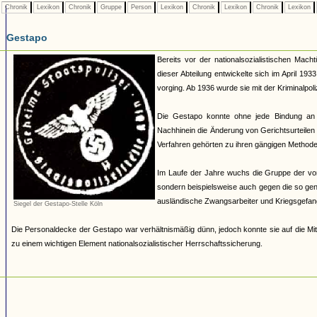
Chronik
Lexikon
Chronik
Gruppe
Person
Lexikon
Chronik
Lexikon
Chronik
Lexikon
Gestapo
Bereits vor der nationalsozialistischen Mach
dieser Abteilung entwickelte sich im April 19
vorging. Ab 1936 wurde sie mit der Kriminalpoli
Die Gestapo konnte ohne jede Bindung an
Nachhinein die Änderung von Gerichtsurteilen 
Verfahren gehörten zu ihren gängigen Methoden.
Im Laufe der Jahre wuchs die Gruppe der von 
sondern beispielsweise auch gegen die so ge
ausländische Zwangsarbeiter und Kriegsgefan
Siegel der Gestapo-Stelle Köln
Die Personaldecke der Gestapo war verhältnismäßig dünn, jedoch konnte sie auf die Mit
zu einem wichtigen Element nationalsozialistischer Herrschaftssicherung.