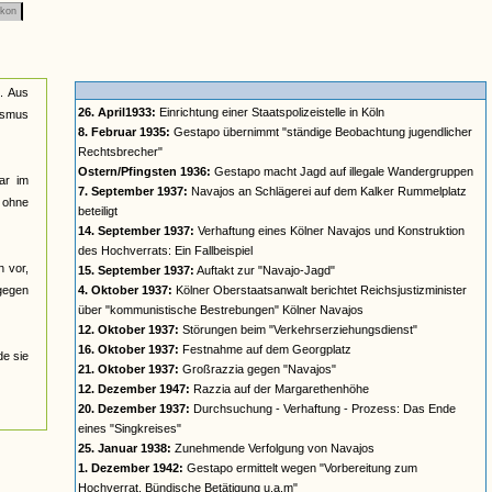
ikon
n. Aus
26. April1933:
Einrichtung einer Staatspolizeistelle in Köln
lismus
8. Februar 1935:
Gestapo übernimmt "ständige Beobachtung jugendlicher
Rechtsbrecher"
Ostern/Pfingsten 1936:
Gestapo macht Jagd auf illegale Wandergruppen
ar im
7. September 1937:
Navajos an Schlägerei auf dem Kalker Rummelplatz
n ohne
beteiligt
14. September 1937:
Verhaftung eines Kölner Navajos und Konstruktion
des Hochverrats: Ein Fallbeispiel
n vor,
15. September 1937:
Auftakt zur "Navajo-Jagd"
 gegen
4. Oktober 1937:
Kölner Oberstaatsanwalt berichtet Reichsjustizminister
über "kommunistische Bestrebungen" Kölner Navajos
12. Oktober 1937:
Störungen beim "Verkehrserziehungsdienst"
16. Oktober 1937:
Festnahme auf dem Georgplatz
de sie
21. Oktober 1937:
Großrazzia gegen "Navajos"
12. Dezember 1947:
Razzia auf der Margarethenhöhe
20. Dezember 1937:
Durchsuchung - Verhaftung - Prozess: Das Ende
eines "Singkreises"
25. Januar 1938:
Zunehmende Verfolgung von Navajos
1. Dezember 1942:
Gestapo ermittelt wegen "Vorbereitung zum
Hochverrat, Bündische Betätigung u.a.m"