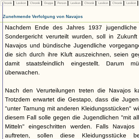
Chronik
Lexikon
Chronik
Gruppe
Person
Lexikon
Chronik
Lexikon
Chronik
Lexikon
Zunehmende Verfolgung von Navajos
Nachdem Ende des Jahres 1937 jugendliche
Sondergericht verurteilt wurden, soll in Zukunf
Navajos und bündische Jugendliche vorgegang
die sich durch ihre Kluft auszeichnen, seien ge
damit staatsfeindlich eingestellt. Darum 
überwachen.
Nach den Verurteilungen treten die Navajos ka
Trotzdem erwartet die Gestapo, dass die Jugen
"unter Tarnung mit anderen Kleidungsstücken" wi
diesem Fall solle gegen die Jugendlichen "mit a
Mitteln" eingeschritten werden. Falls Navajos i
auftreten, sollen diese Kleidungsstücke 