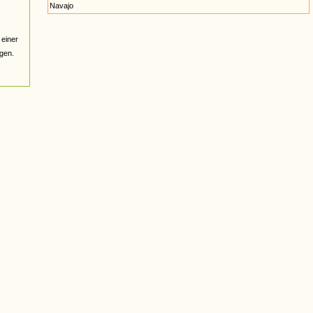
Navajo
einer
gen.