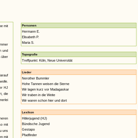
Personen
pe mit
Hermann E.
Elisabeth P.
Maria S.
 immer
en und
Topografie
n über
Treffpunkt: Köln, Neue Universität
Lieder
arauf
Nerother Bummler
wolle.
Hohe Tannen weisen die Sterne
der HJ
Wir lagen kurz vor Madagaskar
, die
Wir traben in die Weite
nerlei
Wir waren schon hier und dort
Lexikon
heren
Hitlerjugend (HJ)
Bündische Jugend
o mit
Gestapo
zu uns
Pfadfinder
en mit