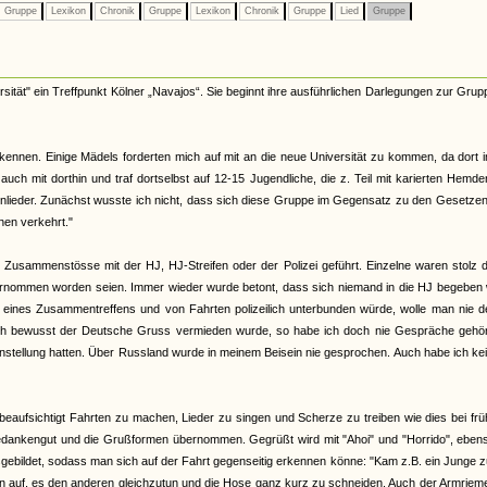
Gruppe
Lexikon
Chronik
Gruppe
Lexikon
Chronik
Gruppe
Lied
Gruppe
tät" ein Treffpunkt Kölner „Navajos“. Sie beginnt ihre ausführlichen Darlegungen zur Grup
 kennen. Einige Mädels forderten mich auf mit an die neue Universität zu kommen, da dort
uch mit dorthin und traf dortselbst auf 12-15 Jugendliche, die z. Teil mit karierten Hemd
enlieder. Zunächst wusste ich nicht, dass sich diese Gruppe im Gegensatz zu den Gesetze
nen verkehrt."
sammenstösse mit der HJ, HJ-Streifen oder der Polizei geführt. Einzelne waren stolz d
ernommen worden seien. Immer wieder wurde betont, dass sich niemand in die HJ begeben 
it eines Zusammentreffens und von Fahrten polizeilich unterbunden würde, wolle man nie 
uch bewusst der Deutsche Gruss vermieden wurde, so habe ich doch nie Gespräche gehört
Einstellung hatten. Über Russland wurde in meinem Beisein nie gesprochen. Auch habe ich kei
fsichtigt Fahrten zu machen, Lieder zu singen und Scherze zu treiben wie dies bei frü
ankengut und die Grußformen übernommen. Gegrüßt wird mit "Ahoi" und "Horrido", ebens
sgebildet, sodass man sich auf der Fahrt gegenseitig erkennen könne: "Kam z.B. ein Junge 
 ihn auf, es den anderen gleichzutun und die Hose ganz kurz zu schneiden. Auch der Armriem