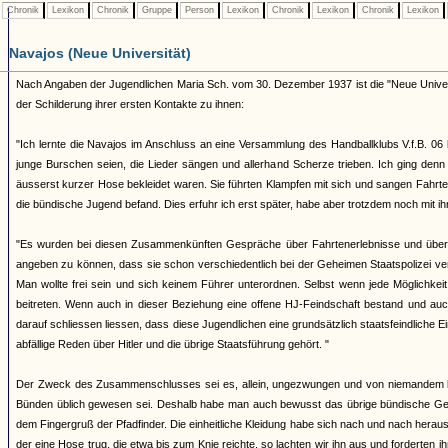
Chronik
Lexikon
Chronik
Gruppe
Person
Lexikon
Chronik
Lexikon
Chronik
Lexikon
Navajos (Neue Universität)
Nach Angaben der Jugendlichen Maria Sch. vom 30. Dezember 1937 ist die "Neue Universi
der Schilderung ihrer ersten Kontakte zu ihnen:
"Ich lernte die Navajos im Anschluss an eine Versammlung des Handballklubs V.f.B. 06
junge Burschen seien, die Lieder sängen und allerhand Scherze trieben. Ich ging denn a
äusserst kurzer Hose bekleidet waren. Sie führten Klampfen mit sich und sangen Fahrt
die bündische Jugend befand. Dies erfuhr ich erst später, habe aber trotzdem noch mit ih
"Es wurden bei diesen Zusammenkünften Gespräche über Fahrtenerlebnisse und über Zu
angeben zu können, dass sie schon verschiedentlich bei der Geheimen Staatspolizei v
Man wollte frei sein und sich keinem Führer unterordnen. Selbst wenn jede Möglichke
beitreten. Wenn auch in dieser Beziehung eine offene HJ-Feindschaft bestand und a
darauf schliessen liessen, dass diese Jugendlichen eine grundsätzlich staatsfeindliche 
abfällige Reden über Hitler und die übrige Staatsführung gehört. "
Der Zweck des Zusammenschlusses sei es, allein, ungezwungen und von niemandem beau
Bünden üblich gewesen sei. Deshalb habe man auch bewusst das übrige bündische Ged
dem Fingergruß der Pfadfinder. Die einheitliche Kleidung habe sich nach und nach herau
der eine Hose trug, die etwa bis zum Knie reichte, so lachten wir ihn aus und forderten