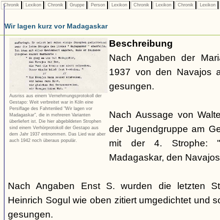
Chronik
Lexikon
Chronik
Gruppe
Person
Lexikon
Chronik
Lexikon
Chronik
Lexikon
Wir lagen kurz vor Madagaskar
Beschreibung
Nach Angaben der Mari
1937 von den Navajos a
gesungen.
Ausriss aus einem Vernehmungsprotokoll der
Gestapo: Weit verbreitet war in Köln eine
Persiflage des Fahrtenlied "Wir lagen vor
Nach Aussage von Walte
Madagaskar", die in mehreren Varianten
überliefert ist. Die hier abgebildeten Strophen
der Jugendgruppe am Geo
sind einem Verhörprotokoll der Gestapo aus
dem Jahr 1937 entnommen. Das Lied war aber
auch 1942 noch überaus populär.
mit der 4. Strophe:
Madagaskar, den Navajos 
Nach Angaben Enst S. wurden die letzten S
Heinrich Sogul wie oben zitiert umgedichtet und 
gesungen.