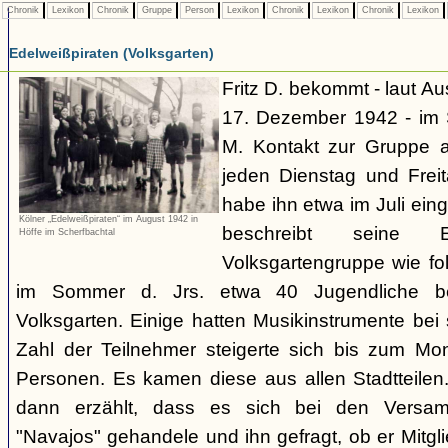
Chronik
Lexikon
Chronik
Gruppe
Person
Lexikon
Chronik
Lexikon
Chronik
Lexikon
Edelweißpiraten (Volksgarten)
Fritz D. bekommt - laut A
17. Dezember 1942 - im
M. Kontakt zur Gruppe 
jeden Dienstag und Frei
habe ihn etwa im Juli ei
Kölner „Edelweißpiraten“ im August 1942 in
beschreibt seine 
Höffe im Scherfbachtal
Volksgartengruppe wie fo
im Sommer d. Jrs. etwa 40 Jugendliche bei
Volksgarten. Einige hatten Musikinstrumente bei
Zahl der Teilnehmer steigerte sich bis zum Mo
Personen. Es kamen diese aus allen Stadtteilen
dann erzählt, dass es sich bei den Versa
"Navajos" gehandele und ihn gefragt, ob er Mitgl