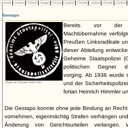
Chronik
Lexikon
Chronik
Gruppe
Person
Lexikon
Chronik
Lexikon
Chronik
Lexikon
Gestapo
Bereits vor der nat
Machtübernahme verfolgte 
Preußen Linksradikale u
dieser Abteilung entwicke
Geheime Staatspolizei (
politischen Gegner de
vorging. Ab 1936 wurde si
und der Sicherheitspolize
Siegel der Gestapo-Stelle Köln
fortan Heinrich Himmler u
Die Gestapo konnte ohne jede Bindung an Rech
vornehmen, eigenmächtig Strafen verhängen und
Änderung von Gerichtsurteilen verlangen. Wi