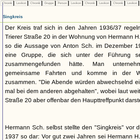
Chronik
Lexikon
Chronik
Gruppe
Person
Lexikon
Chronik
Lexikon
Chronik
Lexikon
Singkreis
Der Kreis traf sich in den Jahren 1936/37 rege
Trierer Straße 20 in der Wohnung von Hermann H. 
so die Aussage von Anton Sch. im Dezember 1
eine Gruppe, die sich unter der Führung s
zusammengefunden hätte. Man unterne
gemeinsame Fahrten und komme in der W
zusammen. "Die Abende würden abwechselnd einm
mal bei dem anderen abgehalten", wobei laut weit
Straße 20 aber offenbar den Haupttreffpunkt darste
Hermann Sch. selbst stellte den "Singkreis" vor
1937 so dar: Vor gut zwei Jahren sei Hermann H.