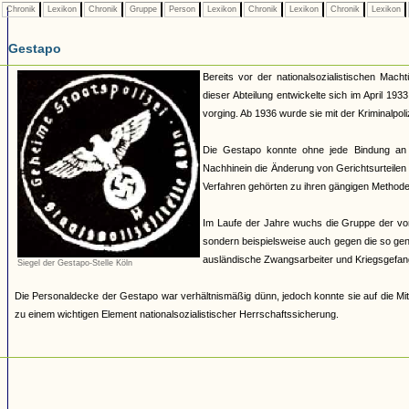
Chronik
Lexikon
Chronik
Gruppe
Person
Lexikon
Chronik
Lexikon
Chronik
Lexikon
Gestapo
Bereits vor der nationalsozialistischen Mach
dieser Abteilung entwickelte sich im April 19
vorging. Ab 1936 wurde sie mit der Kriminalpoli
Die Gestapo konnte ohne jede Bindung an
Nachhinein die Änderung von Gerichtsurteilen 
Verfahren gehörten zu ihren gängigen Methoden.
Im Laufe der Jahre wuchs die Gruppe der von 
sondern beispielsweise auch gegen die so ge
ausländische Zwangsarbeiter und Kriegsgefan
Siegel der Gestapo-Stelle Köln
Die Personaldecke der Gestapo war verhältnismäßig dünn, jedoch konnte sie auf die Mit
zu einem wichtigen Element nationalsozialistischer Herrschaftssicherung.