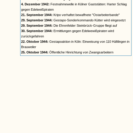
4. Dezember 1942:
Festnahmewelle in Kölner Gaststätten: Harter Schlag
gegen Edelweißpiraten
21. September 1944:
Kripo verhaftet bewaffnete "Ostarbeiterbande"
29. September 1944:
Gestapo-Sonderkommando Kütter wird eingesetzt
29. September 1944:
Die Ehrenfelder Steinbrück-Gruppe fliegt auf
30. September 1944:
Ermittlungen gegen Edelwewißpiraten wird
zurückgefahren
22. Oktober 1944:
Gestapoaktion in Köln: Einweisung von 110 Häftlingen in
Brauweiler
25. Oktober 1944:
Öffentliche Hinrichtung von Zwangsarbeitern