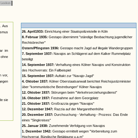
Lexikon
n. Aus
26. April1933:
Einrichtung einer Staatspolizeistelle in Köln
lismus
8. Februar 1935:
Gestapo übernimmt "ständige Beobachtung jugendlicher
Rechtsbrecher"
Ostern/Pfingsten 1936:
Gestapo macht Jagd auf illegale Wandergruppen
ar im
7. September 1937:
Navajos an Schlägerei auf dem Kalker Rummelplatz
n ohne
beteiligt
14. September 1937:
Verhaftung eines Kölner Navajos und Konstruktion
des Hochverrats: Ein Fallbeispiel
n vor,
15. September 1937:
Auftakt zur "Navajo-Jagd"
 gegen
4. Oktober 1937:
Kölner Oberstaatsanwalt berichtet Reichsjustizminister
über "kommunistische Bestrebungen" Kölner Navajos
12. Oktober 1937:
Störungen beim "Verkehrserziehungsdienst"
16. Oktober 1937:
Festnahme auf dem Georgplatz
de sie
21. Oktober 1937:
Großrazzia gegen "Navajos"
12. Dezember 1947:
Razzia auf der Margarethenhöhe
20. Dezember 1937:
Durchsuchung - Verhaftung - Prozess: Das Ende
eines "Singkreises"
25. Januar 1938:
Zunehmende Verfolgung von Navajos
1. Dezember 1942:
Gestapo ermittelt wegen "Vorbereitung zum
Hochverrat, Bündische Betätigung u.a.m"