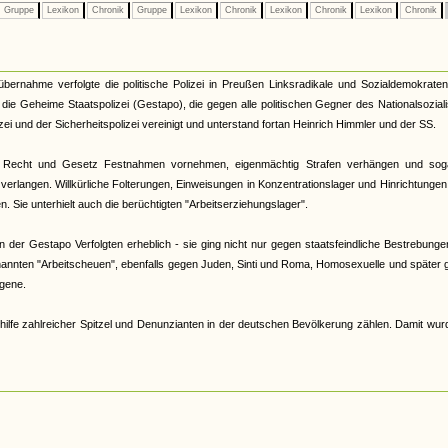
Gruppe
Lexikon
Chronik
Gruppe
Lexikon
Chronik
Lexikon
Chronik
Lexikon
Chronik
tübernahme verfolgte die politische Polizei in Preußen Linksradikale und Sozialdemokrate
33 die Geheime Staatspolizei (Gestapo), die gegen alle politischen Gegner des Nationalsozia
zei und der Sicherheitspolizei vereinigt und unterstand fortan Heinrich Himmler und der SS.
 Recht und Gesetz Festnahmen vornehmen, eigenmächtig Strafen verhängen und sog
verlangen. Willkürliche Folterungen, Einweisungen in Konzentrationslager und Hinrichtunge
 Sie unterhielt auch die berüchtigten "Arbeitserziehungslager".
der Gestapo Verfolgten erheblich - sie ging nicht nur gegen staatsfeindliche Bestrebunge
nannten "Arbeitscheuen", ebenfalls gegen Juden, Sinti und Roma, Homosexuelle und später
gene.
hilfe zahlreicher Spitzel und Denunzianten in der deutschen Bevölkerung zählen. Damit wur