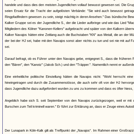
handele und dass dies den meisten Jugendlichen vollauf bewusst gewesen sei. Die Grup
seien Ersatz für die Tracht der aufgelösten Verbände: "Sie wird auch bewusst getr
Ringpfadfindern gewesen zu sein, steigt mächtig in deren Ansehen." Das bündische Bew
Kalker Gruppe sei es der Jugendliche S., der die Lieder aufbringe und wie das Lied "M
Mitgliedern des Kölner "Kanonen-Kellers" aufgebracht und später von den Kalkern über
Kalker Navajos hätten eine Zeitlang auch die Buchstaben "KN" aus Metall, die an der Mü
der bei der HJ sei, habe mit den Navajos sonst aber nichts zu tun und sei nie mit auf
sei.
Darauf befragt, ob es Führer unter den Navajos gebe, entgegnet S., dass die früheren
den "Bären", den "Kanotz" (Jakob Sch.) und den "Träpper.". Namentlich nennt er außerd
Eine einheitliche politische Einstellung hätten die Navajos nicht: "Wohl herrscht 
hineingetragen und durch die Zusammenstösse, die auch sehr oft von der HJ hervorgeruf
dass Jugendliche dazu aufgefordert wurden zu uns zu kommen und dass es öfter hiess, 
Angeblich habe sich S. seit September von den Navajos zurückgezogen, weil er mit d
Burschen zum Teil kriminell waren." Er führt zur Erklärung an, dass er Zeuge eines Auto
Der Lunapark in Köln-Kalk gilt als Treffpunkt der „Navajos“. Im Rahmen einer Großra