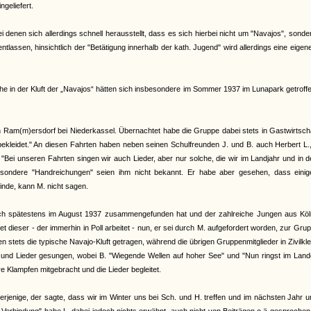
ngeliefert.
denen sich allerdings schnell herausstellt, dass es sich hierbei nicht um "Navajos", sond
lassen, hinsichtlich der "Betätigung innerhalb der kath. Jugend" wird allerdings eine eigen
 in der Kluft der „Navajos“ hätten sich insbesondere im Sommer 1937 im Lunapark getroffe
Ram(m)ersdorf bei Niederkassel. Übernachtet habe die Gruppe dabei stets in Gastwirtscha
ekleidet." An diesen Fahrten haben neben seinen Schulfreunden J. und B. auch Herbert L.
"Bei unseren Fahrten singen wir auch Lieder, aber nur solche, die wir im Landjahr und in 
esondere "Handreichungen" seien ihm nicht bekannt. Er habe aber gesehen, dass einig
inde, kann M. nicht sagen.
 sich spätestens im August 1937 zusammengefunden hat und der zahlreiche Jungen aus Köl
 dieser - der immerhin in Poll arbeitet - nun, er sei durch M. aufgefordert worden, zur Gru
n stets die typische Navajo-Kluft getragen, während die übrigen Gruppenmitglieder in Zivilkl
 und Lieder gesungen, wobei B. "Wiegende Wellen auf hoher See" und "Nun ringst im Land
re Klampfen mitgebracht und die Lieder begleitet.
derjenige, der sagte, dass wir im Winter uns bei Sch. und H. treffen und im nächsten Jahr 