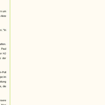
ern um
e Akte
n. "In
ften.
, Paul
der HJ
e der
n-Poll
ppe im
eidung
e, die
unsere