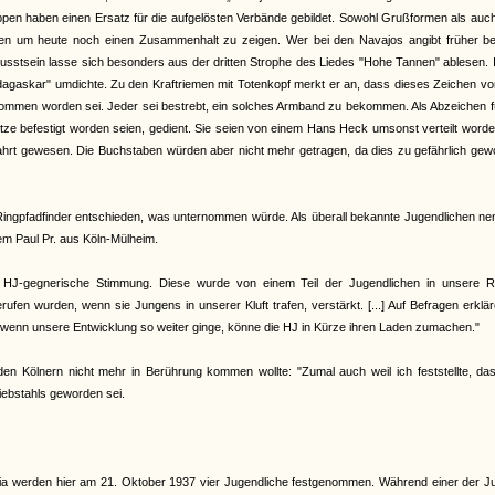
pen haben einen Ersatz für die aufgelösten Verbände gebildet. Sowohl Grußformen als auch
agen um heute noch einen Zusammenhalt zu zeigen. Wer bei den Navajos angibt früher be
usstsein lasse sich besonders aus der dritten Strophe des Liedes "Hohe Tannen" ablesen. 
adagaskar" umdichte. Zu den Kraftriemen mit Totenkopf merkt er an, dass dieses Zeichen v
nommen worden sei. Jeder sei bestrebt, ein solches Armband zu bekommen. Als Abzeichen f
tze befestigt worden seien, gedient. Sie seien von einem Hans Heck umsonst verteilt worde
 Fahrt gewesen. Die Buchstaben würden aber nicht mehr getragen, da dies zu gefährlich ge
 Ringpfadfinder entschieden, was unternommen würde. Als überall bekannte Jugendlichen ne
em Paul Pr. aus Köln-Mülheim.
eine HJ-gegnerische Stimmung. Diese wurde von einem Teil der Jugendlichen in unsere R
en wurden, wenn sie Jungens in unserer Kluft trafen, verstärkt. [...] Auf Befragen erklär
wenn unsere Entwicklung so weiter ginge, könne die HJ in Kürze ihren Laden zumachen."
en Kölnern nicht mehr in Berührung kommen wollte: "Zumal auch weil ich feststellte, das
diebstahls geworden sei.
zzia werden hier am 21. Oktober 1937 vier Jugendliche festgenommen. Während einer der 