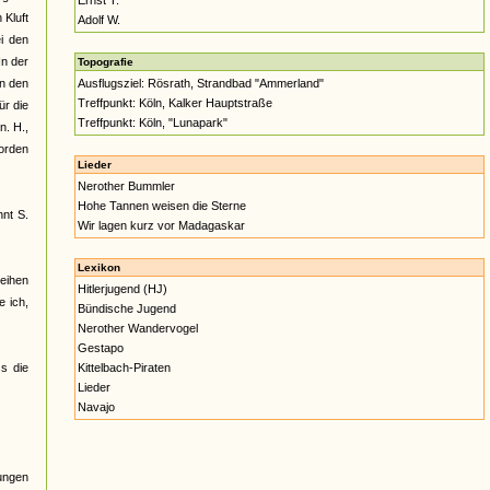
Ernst T.
 Kluft
Adolf W.
i den
In der
Topografie
on den
Ausflugsziel: Rösrath, Strandbad "Ammerland"
Treffpunkt: Köln, Kalker Hauptstraße
ür die
Treffpunkt: Köln, "Lunapark"
n. H.,
worden
Lieder
Nerother Bummler
Hohe Tannen weisen die Sterne
nnt S.
Wir lagen kurz vor Madagaskar
Lexikon
eihen
Hitlerjugend (HJ)
e ich,
Bündische Jugend
Nerother Wandervogel
Gestapo
s die
Kittelbach-Piraten
Lieder
Navajo
Jungen