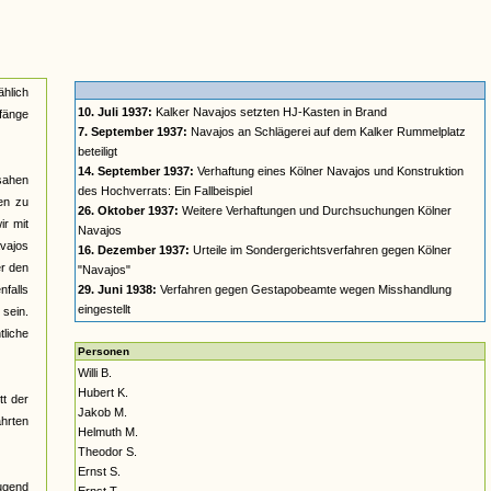
ählich
10. Juli 1937:
Kalker Navajos setzten HJ-Kasten in Brand
nfänge
7. September 1937:
Navajos an Schlägerei auf dem Kalker Rummelplatz
beteiligt
14. September 1937:
Verhaftung eines Kölner Navajos und Konstruktion
 sahen
des Hochverrats: Ein Fallbeispiel
en zu
26. Oktober 1937:
Weitere Verhaftungen und Durchsuchungen Kölner
ir mit
Navajos
vajos
16. Dezember 1937:
Urteile im Sondergerichtsverfahren gegen Kölner
er den
"Navajos"
nfalls
29. Juni 1938:
Verfahren gegen Gestapobeamte wegen Misshandlung
eingestellt
 sein.
tliche
Personen
Willi B.
Hubert K.
tt der
Jakob M.
hrten
Helmuth M.
Theodor S.
Ernst S.
Jugend