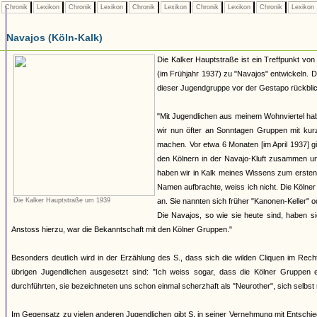
Chronik
Lexikon
Chronik
Lexikon
Chronik
Lexikon
Chronik
Lexikon
Chronik
Lexikon
Navajos (Köln-Kalk)
Die Kalker Hauptstraße ist ein Treffpunkt von 
(im Frühjahr 1937) zu "Navajos" entwickeln. D
dieser Jugendgruppe vor der Gestapo rückblic
"Mit Jugendlichen aus meinem Wohnviertel hab
wir nun öfter an Sonntagen Gruppen mit ku
machen. Vor etwa 6 Monaten [im April 1937] g
den Kölnern in der Navajo-Kluft zusammen u
haben wir in Kalk meines Wissens zum ersten 
Namen aufbrachte, weiss ich nicht. Die Kölne
Die Kalker Hauptstraße um 1939
an. Sie nannten sich früher "Kanonen-Keller" 
Die Navajos, so wie sie heute sind, haben sic
Anstoss hierzu, war die Bekanntschaft mit den Kölner Gruppen."
Besonders deutlich wird in der Erzählung des S., dass sich die wilden Cliquen im Rech
übrigen Jugendlichen ausgesetzt sind: "Ich weiss sogar, dass die Kölner Gruppen e
durchführten, sie bezeichneten uns schon einmal scherzhaft als "Neurother", sich selbst
Im Gegensatz zu vielen anderen Jugendlichen gibt S. in seiner Vernehmung mit Entschie