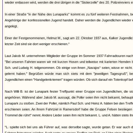
wieder entlassen wird, werden die drei übrigen in die "Sistierzelle" des 20. Polizeireviers ei
In einer Straße "in der Nähe des Lunaparks" kommt es zu fünf weiteren Festnahmen, bei 
Angehörige der konfessionellen Jugend handelt. Daher werden die Jugendlichen wieder ent
angelegt.
Einer der Festgenommenen, Helmut M., sagt am 22. Oktober 1937 aus, Kalker Jugendliche
letzter Zeit sind sie dort weniger erschienen."
Laut Jakob M. unternehmen Mitglieder der Gruppe im Sommer 1937 Fahrradtouren nach 
"Bei unseren Fahrten waren wir mit kurzen Hosen und teilweise mit karierten Hemden b
Sch. und Ludwig H. teilgenommen. Ob einige von ihnen „Navajos“ seien, wisse er nicht. 
gelernt haben." Begrüßen würde man sich stets mit dem "jeweiligen Tagesgruß"; b
Jugendlichen einen "Handgelenkriemen" tragen würden. Ob sich darauf ein Totenkopf bef
Nach Willi B. ist der Lunapark fester Treffpunkt einer Gruppe von Jugendlichen, die
angehören. Während aber Jakob M. aussagt, die Poller seien ihm nicht bekannt, behauptet
Lunapark zu stoßen. Zwei der Poller, nämlich Paul Sch. und Heinz A. hätten bei den Treffe
erschienen seien. An ihrem Fahrtziel in Ramersdorf habe die Gruppe Felsen bestiegen
Trommel die rührt" nennt. Andere Lieder seien ihm nicht bekannt. L. und A. hätten stets ih
"L. spielte sich bei uns als Führer auf, was derselbe sagte, wurde getan. Er war auch 