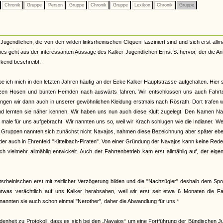
Chronik
Gruppe
Person
Gruppe
Chronik
Gruppe
Lexikon
Chronik
Gruppe
Jugendlichen, die von den wilden linksrheinischen Cliquen fasziniert sind und sich erst allm
ies geht aus der interessanten Aussage des Kalker Jugendlichen Ernst S. hervor, der die A
kend beschreibt.
e ich mich in den letzten Jahren häufig an der Ecke Kalker Hauptstrasse aufgehalten. Hier
rzen Hosen und bunten Hemden nach auswärts fahren. Wir entschlossen uns auch Fahrt
ingen wir dann auch in unserer gewöhnlichen Kleidung erstmals nach Rösrath. Dort trafen w
nd lernten sie näher kennen. Wir haben uns nun auch diese Kluft zugelegt. Den Namen Na
male für uns aufgebracht. Wir nannten uns so, weil wir Krach schlugen wie die Indianer. W
r Gruppen nannten sich zunächst nicht Navajos, nahmen diese Bezeichnung aber später ebe
oder auch in Ehrenfeld "Kittelbach-Piraten". Von einer Gründung der Navajos kann keine Rede
h vielmehr allmählig entwickelt. Auch der Fahrtenbetrieb kam erst allmählig auf, der eigen
tsrheinischen erst mit zeitlicher Verzögerung bilden und die "Nachzügler" deshalb dem Spo
twas verächtlich auf uns Kalker herabsahen, weil wir erst seit etwa 6 Monaten die Fa
 nannten sie auch schon einmal "Nerother", daher die Abwandlung für uns.“
denheit zu Protokoll, dass es sich bei den „Navajos“ um eine Fortführung der Bündischen 