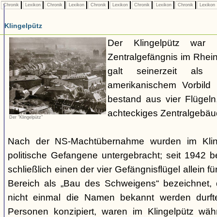
Chronik
Lexikon
Chronik
Lexikon
Chronik
Lexikon
Chronik
Lexikon
Chronik
Lexikon
Klingelpütz
Der Klingelpütz war 
Zentralgefängnis im Rhei
galt seinerzeit als
amerikanischem Vorbild
bestand aus vier Flügeln
achteckiges Zentralgebäud
Der "Klingelpütz"
Nach der NS-Machtübernahme wurden im Kling
politische Gefangene untergebracht; seit 1942 
schließlich einen der vier Gefängnisflügel allein fü
Bereich als „Bau des Schweigens“ bezeichnet
nicht einmal die Namen bekannt werden durfte
Personen konzipiert, waren im Klingelpütz wäh