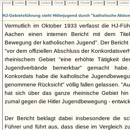
Chronik
Lexikon
Chronik
Lexikon
Chronik
Lexikon
Chronik
Lexikon
Chronik
Lexikon
HJ-Gebietsführung sieht Hitlerjugend durch "katholische Aktio
Vermutlich im Oktober 1933 verfasst die HJ-Fü
Aachen einen internen Bericht mit dem Titel "
Bewegung der katholischen Jugend". Der Bericht b
"vor dem offiziellen Abschluss der Konkordatsve
rheinischem Gebiet "eine erhöhte Tätigkeit de
Jugendverbände bemerkbar" gemacht habe
Konkordats habe die katholische Jugendbewegu
genommene Rücksicht" völlig fallen gelassen. "A
hat sich über das ganze rheinische Gebiet hin e
zumal gegen die Hitler Jugendbewegung - entwicke
Der Bericht beklagt dabei insbesondere die sc
Führer und führt aus, dass diese im Vergleich zu