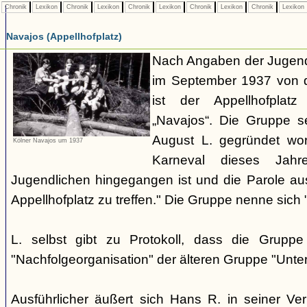
Chronik
Lexikon
Chronik
Lexikon
Chronik
Lexikon
Chronik
Lexikon
Chronik
Lexikon
Navajos (Appellhofplatz)
Nach Angaben der Jugendl
im September 1937 von d
ist der Appellhofplatz
„Navajos“. Die Gruppe s
August L. gegründet wor
Kölner Navajos um 1937
Karneval dieses Jah
Jugendlichen hingegangen ist und die Parole a
Appellhofplatz zu treffen." Die Gruppe nenne sich 
L. selbst gibt zu Protokoll, dass die Gruppe
"Nachfolgeorganisation" der älteren Gruppe "Unt
Ausführlicher äußert sich Hans R. in seiner V