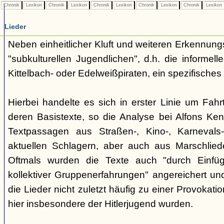
Chronik
Lexikon
Chronik
Lexikon
Chronik
Lexikon
Chronik
Lexikon
Chronik
Lexikon
Lieder
Neben einheitlicher Kluft und weiteren Erkennung
"subkulturellen Jugendlichen", d.h. die informe
Kittelbach- oder Edelweißpiraten, ein spezifisches 
Hierbei handelte es sich in erster Linie um Fahr
deren Basistexte, so die Analyse bei Alfons K
Textpassagen aus Straßen-, Kino-, Karnevals
aktuellen Schlagern, aber auch aus Marschlie
Oftmals wurden die Texte auch "durch Einfü
kollektiver Gruppenerfahrungen" angereichert und 
die Lieder nicht zuletzt häufig zu einer Provokat
hier insbesondere der Hitlerjugend wurden.