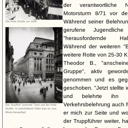
der verantwortliche 
Motorsturm 8/71 vor de
Während seiner Belehru
Die Hohe Straße um 1936
gerufene Jugendliche
"herausfordernde Ha
Während der weiteren "B
weitere Rotte von 25-30 K
Theodor B., "anschein
Gruppe", aktiv gewor
genommen und es gegen
geschoben. "Jetzt stellte
und belehrte ihn 
Verkehrsbelehrung auch für
Der "Kaufhof" (vormals Tietz) auf der Hohe
Straße. In unmittelbarer Nähe kam es zum
er mich zur Seite und wol
Menschenauflauf.
der Truppführer weiter,