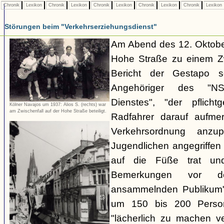
Chronik
Lexikon
Chronik
Lexikon
Chronik
Lexikon
Chronik
Lexikon
Chronik
Lexikon
Störungen beim "Verkehrserziehungsdienst"
Am Abend des 12. Oktobe
Hohe Straße zu einem Zw
Bericht der Gestapo so
Angehöriger des "NSKK
Dienstes", "der pflich
Kölner Navajos um 1937: Alios S. (rechts) war
am Zwischenfall auf der Hohe Straße beteiligt.
Radfahrer darauf aufme
Verkehrsordnung anzu
Jugendlichen angegriffe
auf die Füße trat und
Bemerkungen vor d
ansammelnden Publikum" 
um 150 bis 200 Perso
"lächerlich zu machen v