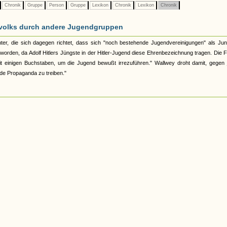
Chronik
Gruppe
Person
Gruppe
Lexikon
Chronik
Lexikon
Chronik
volks durch andere Jugendgruppen
hter, die sich dagegen richtet, dass sich "noch bestehende Jugendvereinigungen" als Jun
worden, da Adolf Hitlers Jüngste in der Hitler-Jugend diese Ehrenbezeichnung tragen. Die 
 einigen Buchstaben, um die Jugend bewußt irrezuführen." Wallwey droht damit, gegen 
nde Propaganda zu treiben."