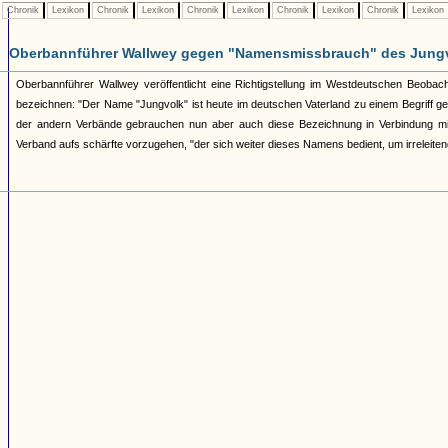
Chronik
Lexikon
Chronik
Lexikon
Chronik
Lexikon
Chronik
Lexikon
Chronik
Lexikon
Oberbannführer Wallwey gegen "Namensmissbrauch" des Jung
Oberbannführer Wallwey veröffentlicht eine Richtigstellung im Westdeutschen Beobac
bezeichnen: "Der Name "Jungvolk" ist heute im deutschen Vaterland zu einem Begriff ge
der andern Verbände gebrauchen nun aber auch diese Bezeichnung in Verbindung mit
Verband aufs schärfte vorzugehen, "der sich weiter dieses Namens bedient, um irreleite