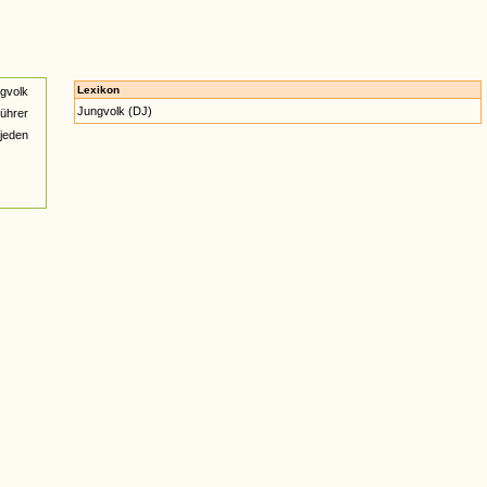
Lexikon
gvolk
Jungvolk (DJ)
Führer
jeden