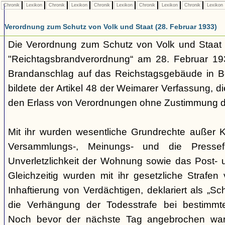
Chronik
Lexikon
Chronik
Lexikon
Chronik
Lexikon
Chronik
Lexikon
Chronik
Lexikon
Verordnung zum Schutz von Volk und Staat (28. Februar 1933)
Die Verordnung zum Schutz von Volk und Staa
"Reichtagsbrandverordnung“ am 28. Februar 1
Brandanschlag auf das Reichstagsgebäude in Be
bildete der Artikel 48 der Weimarer Verfassung, 
den Erlass von Verordnungen ohne Zustimmung de
Mit ihr wurden wesentliche Grundrechte außer Kr
Versammlungs-, Meinungs- und die Pressefr
Unverletzlichkeit der Wohnung sowie das Post-
Gleichzeitig wurden mit ihr gesetzliche Strafen
Inhaftierung von Verdächtigen, deklariert als „Schu
die Verhängung der Todesstrafe bei bestimmten
Noch bevor der nächste Tag angebrochen wa