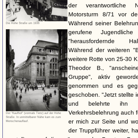
der verantwortliche 
Motorsturm 8/71 vor de
Während seiner Belehru
Die Hohe Straße um 1936
gerufene Jugendliche
"herausfordernde Ha
Während der weiteren "B
weitere Rotte von 25-30 K
Theodor B., "anschein
Gruppe", aktiv gewor
genommen und es gegen
geschoben. "Jetzt stellte
und belehrte ihn 
Verkehrsbelehrung auch für
Der "Kaufhof" (vormals Tietz) auf der Hohe
Straße. In unmittelbarer Nähe kam es zum
er mich zur Seite und wol
Menschenauflauf.
der Truppführer weiter,