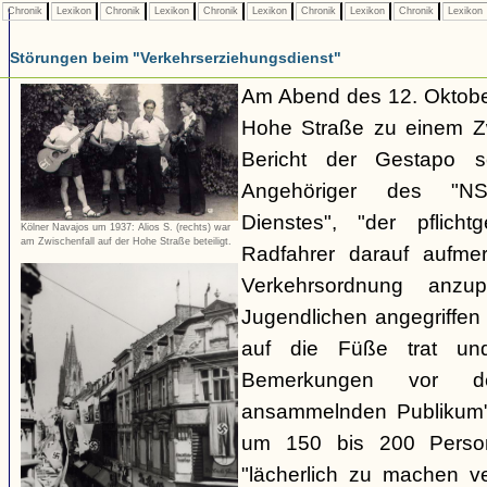
Chronik
Lexikon
Chronik
Lexikon
Chronik
Lexikon
Chronik
Lexikon
Chronik
Lexikon
Störungen beim "Verkehrserziehungsdienst"
Am Abend des 12. Oktobe
Hohe Straße zu einem Zw
Bericht der Gestapo so
Angehöriger des "NSKK
Dienstes", "der pflich
Kölner Navajos um 1937: Alios S. (rechts) war
am Zwischenfall auf der Hohe Straße beteiligt.
Radfahrer darauf aufme
Verkehrsordnung anzu
Jugendlichen angegriffe
auf die Füße trat und
Bemerkungen vor d
ansammelnden Publikum" 
um 150 bis 200 Perso
"lächerlich zu machen v