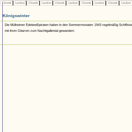
Chronik
Lexikon
Chronik
Lexikon
Chronik
Lexikon
Chronik
Lexikon
Chronik
Lexikon
Königswinter
Die Mülheimer Edelweißpiraten haben in den Sommermonaten 1943 regelmäßig Schiffst
mit ihren Gitarren zum Nachtigallental gewandert.