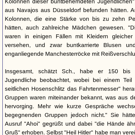
Kolonnen dieser buntbehemdeten Jugendlichen" 
aus Navajos aus Düsseldorf befunden hätten. A
Kolonnen, die eine Stärke von bis zu zehn Per
hätten, auch zahlreiche Mädchen gewesen. "Di
waren in einigen Fällen mit Kleidern gleicher
versehen, und zwar buntkarrierte Blusen un
enganliegende Manchesterröcke mit Reißverschlus
Insgesamt, schätzt Sch., habe er 150 bis 2
Jugendliche beobachtet, wobei bei einem Tei
seitlichen Hosenschlitz das Fahrtenmesser" hera
Gruppen waren miteinander bekannt, was aus de
hervorging. Mehr wie kurze Gespräche wechse
begegnenden Gruppen jedoch nicht." Sie hätt
Ausruf "Ahoi" gegrüßt und dabei "die Hände äh
Gruß" erhoben. Selbst "Heil Hitler" habe man ver