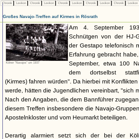
Chronik
Lexikon
Chronik
Lexikon
Chronik
Lexikon
Chronik
Lexikon
Chronik
Lexikon
Großes Navajo-Treffen auf Kirmes in Rösrath
Am 4. September 1937
Schnütgen von der HJ-Ge
der Gestapo telefonisch m
Erfahrung gebracht habe
September, etwa 100 N
Kölner "Navajos" um 1937
dem dortselbst stattf
(Kirmes) fahren würden". Da hierbei mit Konflikten
werde, hätten die Jugendlichen vereinbart, "sich 
Nach den Angaben, die dem Bannführer zugegang
diesem Treffen insbesondere die Navajo-Gruppen
Apostelnkloster und vom Heumarkt beteiligen.
Derartig alarmiert setzt sich der bei der K