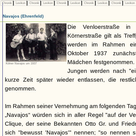
Chronik
Lexikon
Chronik
Lexikon
Chronik
Lexikon
Chronik
Lexikon
Chronik
Lexikon
Navajos (Ehrenfeld)
Die Venloerstraße i
Körnerstraße gilt als Tref
werden im Rahmen ein
Oktober 1937 zunächs
Mädchen festgenommen.
Kölner Navajos um 1937
Jungen werden nach "ein
kurze Zeit später wieder entlassen, die restli
genommen.
Im Rahmen seiner Vernehmung am folgenden Tag sa
„Navajos“ würden sich in aller Regel "auf der Ven
Clique, der seine Bekannten Otto Gr. und Fried
sich "bewusst 'Navajos'" nennen; "so nennen sic