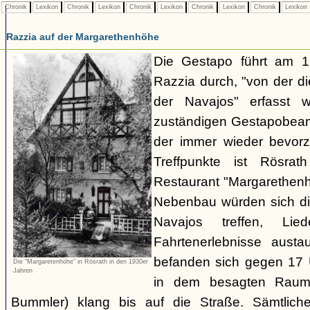
Chronik
Lexikon
Chronik
Lexikon
Chronik
Lexikon
Chronik
Lexikon
Chronik
Lexikon
Razzia auf der Margarethenhöhe
Die Gestapo führt am 
Razzia durch, "von der d
der Navajos" erfasst 
zuständigen Gestapobeamt
der immer wieder bevor
Treffpunkte ist Rösra
Restaurant "Margarethenh
Nebenbau würden sich di
Navajos treffen, Li
Fahrtenerlebnisse austa
befanden sich gegen 17 
Die "Margaretenhöhe" in Rösrath in den 1930er
Jahren
in dem besagten Raum.
Bummler) klang bis auf die Straße. Sämtlich