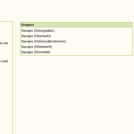
Gruppen
Navajos (Georgsplatz)
Navajos (Heumarkt)
Navajos (Hohenzollernbrücke)
d mit
Navajos (Rheinwerft)
Navajos (Ehrenfeld)
m Lied