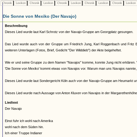
Chronik
Lexikon
Chronik
Lexikon
Chronik
Lexikon
Chronik
Lexikon
Chronik
Lexikon
Die Sonne von Mexiko (Der Navajo)
Beschreibung
Dieses Lied wurde laut Karl Schrotz von der Navajo-Gruppe am Georgplatz gesungen.
Das Lied wurde auch von der Gruppe um Friedrich Jung, Karl Roggenbach und Fritz E
weiteren Unterlagen (Fotos, Brief, Gedicht "Der Wilddieb") der Akte beigeheftet.
Wie er und seine Gruppe zu dem Namen "Navajos" komme, konnte Jung nicht erklären. "
'Die Sonne von Mexiko' kommt etwas von Navajos vor. Warum man uns Navajos nannte, w
Dieses Lied wurde laut Sondergericht Köln auch von der Navajo-Gruppe am Heumarkt u
Dieses Lied wurde nach Aussage von Anton Kluxen von Navajos in der Margarethenhöhe
Liedtext
Der Navajo
Einst fuhr ich wohl nach Amerika
wohl nach dem Süden hin.
Ich einer Truppe Indianer