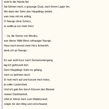
wohl in die Hände fiel.
Sie führten mich, o grausige Qual, nach ihrem Lager hin.
Wo dann der Sohn des Häuptlings befahl,
was man mit mir anfing.
O Navajo ohne Scherz,
er wollte ja nur mein Herz
: : Ja, die Sonne von Mexiko,
war dieser Wild-West rothautger Navajo.
Heut noch brennt mein Herz lichterloh,
denk ich an Navajo : :
Es war wohl kurz nach Sonnenuntergang,
lag ich gefesselt dort.
Dem Häuptlings Sohn es gelang,
mich zu befreien doch.
Er hob mich auf und küsste mich heiss,
ja voller Lüsternheit.
Und ich gab ihm durch Küssen den Beweis
meiner Dankbarkeit.
UNd er führte mich zum Waldesrand,
zeigte mir den Weg und verschwand.