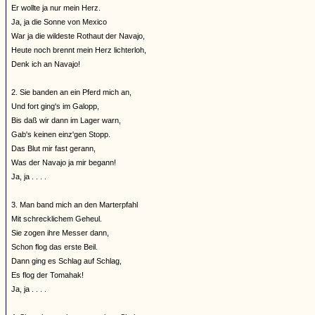
Er wollte ja nur mein Herz.
Ja, ja die Sonne von Mexico
War ja die wildeste Rothaut der Navajo,
Heute noch brennt mein Herz lichterloh,
Denk ich an Navajo!
2. Sie banden an ein Pferd mich an,
Und fort ging's im Galopp,
Bis daß wir dann im Lager warn,
Gab's keinen einz'gen Stopp.
Das Blut mir fast gerann,
Was der Navajo ja mir begann!
Ja, ja . . . .
3. Man band mich an den Marterpfahl
Mit schrecklichem Geheul.
Sie zogen ihre Messer dann,
Schon flog das erste Beil.
Dann ging es Schlag auf Schlag,
Es flog der Tomahak!
Ja, ja . . . .