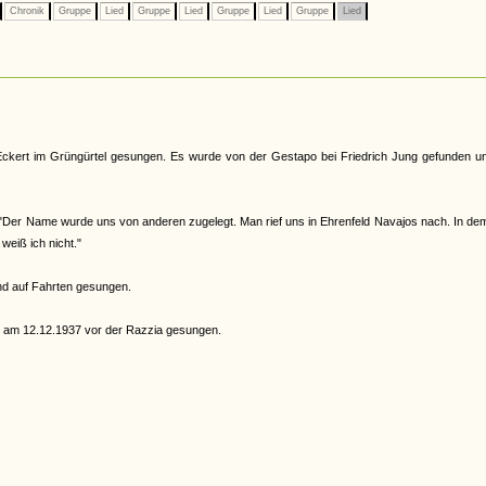
Chronik
Gruppe
Lied
Gruppe
Lied
Gruppe
Lied
Gruppe
Lied
ckert im Grüngürtel gesungen. Es wurde von der Gestapo bei Friedrich Jung gefunden un
Der Name wurde uns von anderen zugelegt. Man rief uns in Ehrenfeld Navajos nach. In de
eiß ich nicht."
nd auf Fahrten gesungen.
 am 12.12.1937 vor der Razzia gesungen.