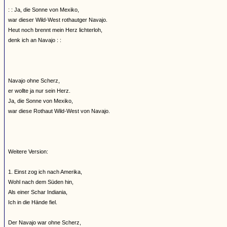
: : Ja, die Sonne von Mexiko,
war dieser Wild-West rothautger Navajo.
Heut noch brennt mein Herz lichterloh,
denk ich an Navajo : :
Navajo ohne Scherz,
er wollte ja nur sein Herz.
Ja, die Sonne von Mexiko,
war diese Rothaut Wild-West von Navajo.
Weitere Version:
1. Einst zog ich nach Amerika,
Wohl nach dem Süden hin,
Als einer Schar Indiania,
Ich in die Hände fiel.
Der Navajo war ohne Scherz,