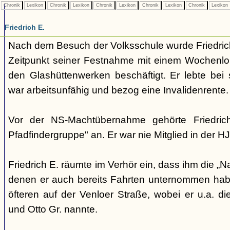
Chronik
Lexikon
Chronik
Lexikon
Chronik
Lexikon
Chronik
Lexikon
Chronik
Lexikon
Friedrich E.
Nach dem Besuch der Volksschule wurde Friedrich
Zeitpunkt seiner Festnahme mit einem Wochenlo
den Glashüttenwerken beschäftigt. Er lebte bei 
war arbeitsunfähig und bezog eine Invalidenrente.
Vor der NS-Machtübernahme gehörte Friedrich
Pfadfindergruppe" an. Er war nie Mitglied in der HJ
Friedrich E. räumte im Verhör ein, dass ihm die „N
denen er auch bereits Fahrten unternommen habe.
öfteren auf der Venloer Straße, wobei er u.a. d
und Otto Gr. nannte.