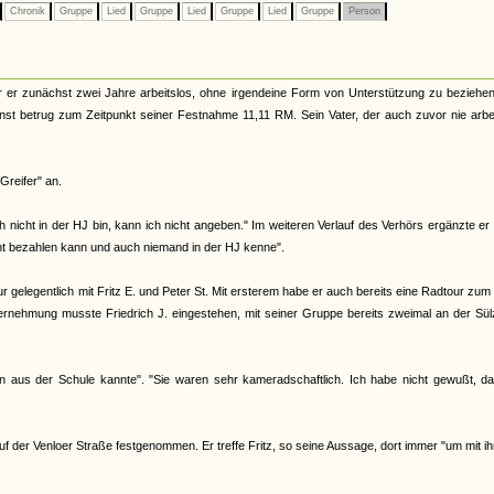
Chronik
Gruppe
Lied
Gruppe
Lied
Gruppe
Lied
Gruppe
Person
r er zunächst zwei Jahre arbeitslos, ohne irgendeine Form von Unterstützung zu beziehen
ienst betrug zum Zeitpunkt seiner Festnahme 11,11 RM. Sein Vater, der auch zuvor nie arbe
Greifer" an.
h nicht in der HJ bin, kann ich nicht angeben." Im weiteren Verlauf des Verhörs ergänzte er
icht bezahlen kann und auch niemand in der HJ kenne".
ur gelegentlich mit Fritz E. und Peter St. Mit ersterem habe er auch bereits eine Radtour zu
Vernehmung musste Friedrich J. eingestehen, mit seiner Gruppe bereits zweimal an der Sü
ten aus der Schule kannte". "Sie waren sehr kameradschaftlich. Ich habe nicht gewußt, d
 der Venloer Straße festgenommen. Er treffe Fritz, so seine Aussage, dort immer "um mit i