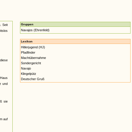
Gruppen
. Seit
Navajos (Ehrenfeld)
itslos
Lexikon
Hitlerjugend (HJ)
Pfadfinder
Machtübernahme
 diese
Sondergericht
Navajo
Klingelpütz
m Haus
Deutscher Gruß
lz und
aß sie
hm auf