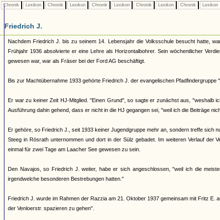
Chronik
Lexikon
Chronik
Lexikon
Chronik
Lexikon
Chronik
Lexikon
Chronik
Lexikon
Friedrich J.
Nachdem Friedrich J. bis zu seinem 14. Lebensjahr die Volksschule besucht hatte, wa
Frühjahr 1936 absolvierte er eine Lehre als Horizontalbohrer. Sein wöchentlicher Verd
gewesen war, war als Fräser bei der Ford AG beschäftigt.
Bis zur Machtübernahme 1933 gehörte Friedrich J. der evangelischen Pfadfindergruppe "
Er war zu keiner Zeit HJ-Mitglied. "Einen Grund", so sagte er zunächst aus, "weshalb ic
Ausführung dahin gehend, dass er nicht in die HJ gegangen sei, "weil ich die Beiträge n
Er gehöre, so Friedrich J., seit 1933 keiner Jugendgruppe mehr an, sondern treffe sich n
Steeg in Rösrath unternommen und dort in der Sülz gebadet. Im weiteren Verlauf der 
einmal für zwei Tage am Laacher See gewesen zu sein.
Den Navajos, so Friedrich J. weiter, habe er sich angeschlossen, "weil ich die meis
irgendwelche besonderen Bestrebungen hatten."
Friedrich J. wurde im Rahmen der Razzia am 21. Oktober 1937 gemeinsam mit Fritz E. auf
der Venloerstr. spazieren zu gehen".