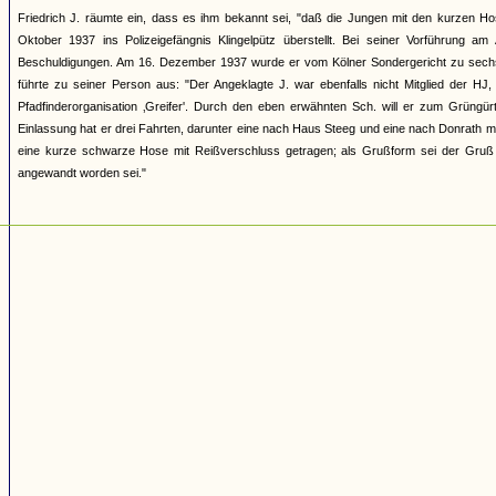
Friedrich J. räumte ein, dass es ihm bekannt sei, "daß die Jungen mit den kurzen
Oktober 1937 ins Polizeigefängnis Klingelpütz überstellt. Bei seiner Vorführung a
Beschuldigungen. Am 16. Dezember 1937 wurde er vom Kölner Sondergericht zu sechs 
führte zu seiner Person aus: "Der Angeklagte J. war ebenfalls nicht Mitglied der HJ,
Pfadfinderorganisation ‚Greifer'. Durch den eben erwähnten Sch. will er zum Grüngü
Einlassung hat er drei Fahrten, darunter eine nach Haus Steeg und eine nach Donrath mi
eine kurze schwarze Hose mit Reißverschluss getragen; als Grußform sei der Gruß 
angewandt worden sei."