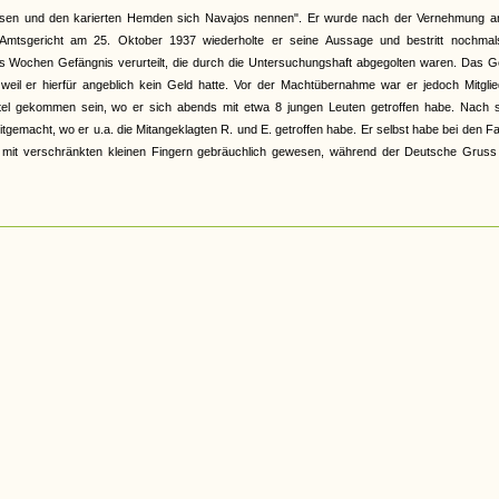
 Hosen und den karierten Hemden sich Navajos nennen". Er wurde nach der Vernehmung a
m Amtsgericht am 25. Oktober 1937 wiederholte er seine Aussage und bestritt nochmals
Wochen Gefängnis verurteilt, die durch die Untersuchungshaft abgegolten waren. Das Ge
 weil er hierfür angeblich kein Geld hatte. Vor der Machtübernahme war er jedoch Mitgli
rtel gekommen sein, wo er sich abends mit etwa 8 jungen Leuten getroffen habe. Nach s
tgemacht, wo er u.a. die Mitangeklagten R. und E. getroffen habe. Er selbst habe bei den F
mit verschränkten kleinen Fingern gebräuchlich gewesen, während der Deutsche Gruss 