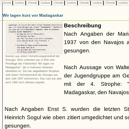
Chronik
Lexikon
Chronik
Lexikon
Chronik
Lexikon
Chronik
Lexikon
Chronik
Lexikon
Wir lagen kurz vor Madagaskar
Beschreibung
Nach Angaben der Mari
1937 von den Navajos a
gesungen.
Ausriss aus einem Vernehmungsprotokoll der
Gestapo: Weit verbreitet war in Köln eine
Persiflage des Fahrtenlied "Wir lagen vor
Nach Aussage von Walte
Madagaskar", die in mehreren Varianten
überliefert ist. Die hier abgebildeten Strophen
der Jugendgruppe am Geo
sind einem Verhörprotokoll der Gestapo aus
dem Jahr 1937 entnommen. Das Lied war aber
auch 1942 noch überaus populär.
mit der 4. Strophe:
Madagaskar, den Navajos 
Nach Angaben Enst S. wurden die letzten S
Heinrich Sogul wie oben zitiert umgedichtet und 
gesungen.