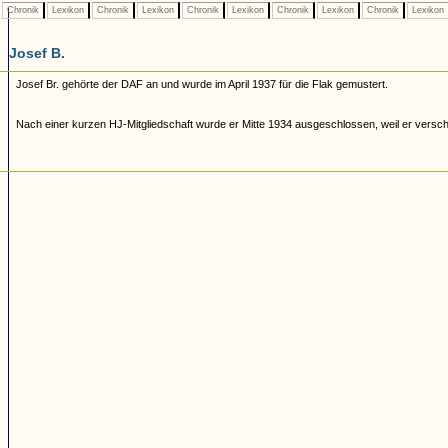
Chronik
Lexikon
Chronik
Lexikon
Chronik
Lexikon
Chronik
Lexikon
Chronik
Lexikon
Josef B.
Josef Br. gehörte der DAF an und wurde im April 1937 für die Flak gemustert.
Nach einer kurzen HJ-Mitgliedschaft wurde er Mitte 1934 ausgeschlossen, weil er versch