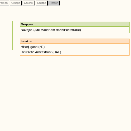
erson
Gruppe
Chronik
Gruppe
Person
Gruppen
Navajos (Alte Mauer am Bach/Poststraße)
Lexikon
Hitlerjugend (HJ)
Deutsche Arbeitsfront (DAF)