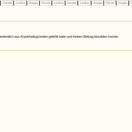
Chronik
Lexikon
Gruppe
Person
Lexikon
Gruppe
Lexikon
Gruppe
Person
Gruppe
P
iedentlich aus Krankheitsgründen gefehlt hatte und keinen Beitrag bezahlen konnte.