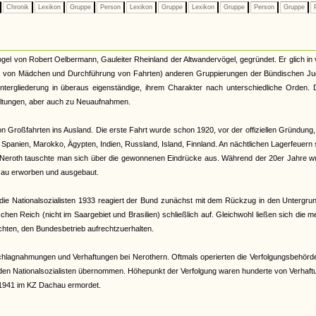
Chronik
Lexikon
Gruppe
Person
Lexikon
Gruppe
Lexikon
Gruppe
Person
Gruppe
P
l von Robert Oelbermann, Gauleiter Rheinland der Altwandervögel, gegründet. Er glich in 
me von Mädchen und Durchführung von Fahrten) anderen Gruppierungen der Bündischen Ju
ntergliederung in überaus eigenständige, ihrem Charakter nach unterschiedliche Orden. 
paltungen, aber auch zu Neuaufnahmen.
 Großfahrten ins Ausland. Die erste Fahrt wurde schon 1920, vor der offiziellen Gründung
Spanien, Marokko, Ägypten, Indien, Russland, Island, Finnland. An nächtlichen Lagerfeuern
 bei Neroth tauschte man sich über die gewonnenen Eindrücke aus. Während der 20er Jahre 
zau erworben und ausgebaut.
die Nationalsozialisten 1933 reagiert der Bund zunächst mit dem Rückzug in den Untergru
chen Reich (nicht im Saargebiet und Brasilien) schließlich auf. Gleichwohl ließen sich die m
chten, den Bundesbetrieb aufrechtzuerhalten.
agnahmungen und Verhaftungen bei Nerothern. Oftmals operierten die Verfolgungsbehörde
en Nationalsozialisten übernommen. Höhepunkt der Verfolgung waren hunderte von Verhaft
 1941 im KZ Dachau ermordet.