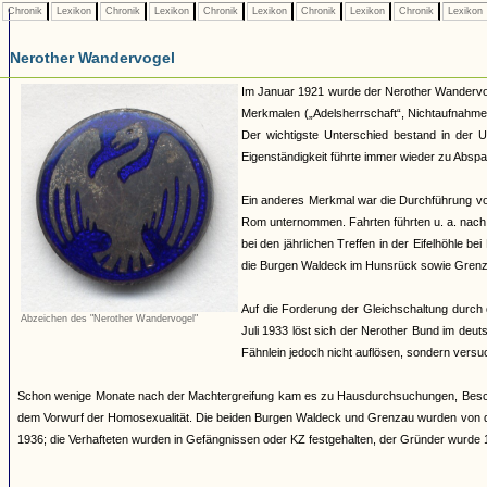
Chronik
Lexikon
Chronik
Lexikon
Chronik
Lexikon
Chronik
Lexikon
Chronik
Lexikon
Nerother Wandervogel
Im Januar 1921 wurde der Nerother Wandervoge
Merkmalen („Adelsherrschaft“, Nichtaufnah
Der wichtigste Unterschied bestand in der U
Eigenständigkeit führte immer wieder zu Abs
Ein anderes Merkmal war die Durchführung von
Rom unternommen. Fahrten führten u. a. nach 
bei den jährlichen Treffen in der Eifelhöhle
die Burgen Waldeck im Hunsrück sowie Gren
Auf die Forderung der Gleichschaltung durch 
Abzeichen des "Nerother Wandervogel"
Juli 1933 löst sich der Nerother Bund im deuts
Fähnlein jedoch nicht auflösen, sondern versu
Schon wenige Monate nach der Machtergreifung kam es zu Hausdurchsuchungen, Beschl
dem Vorwurf der Homosexualität. Die beiden Burgen Waldeck und Grenzau wurden von d
1936; die Verhafteten wurden in Gefängnissen oder KZ festgehalten, der Gründer wurde