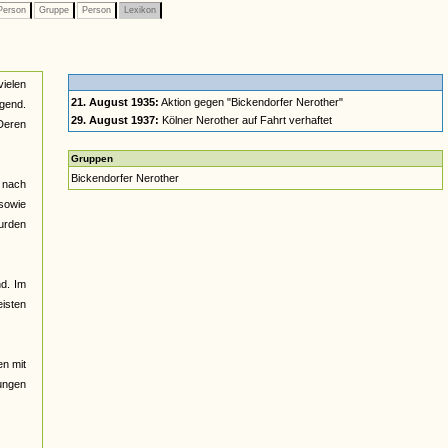
erson
Gruppe
Person
Lexikon
vielen
21. August 1935:
Aktion gegen "Bickendorfer Nerother"
gend.
29. August 1937:
Kölner Nerother auf Fahrt verhaftet
Deren
Gruppen
Bickendorfer Nerother
, nach
 sowie
wurden
nd. Im
eisten
n mit
ungen