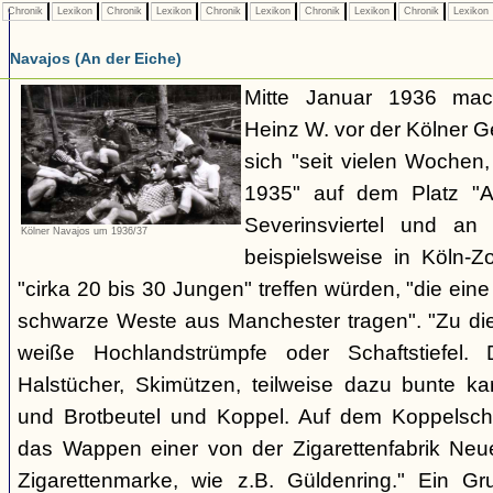
Chronik
Lexikon
Chronik
Lexikon
Chronik
Lexikon
Chronik
Lexikon
Chronik
Lexikon
Navajos (An der Eiche)
Mitte Januar 1936 mach
Heinz W. vor der Kölner 
sich "seit vielen Wochen
1935" auf dem Platz "A
Severinsviertel und an
Kölner Navajos um 1936/37
beispielsweise in Köln-Z
"cirka 20 bis 30 Jungen" treffen würden, "die ei
schwarze Weste aus Manchester tragen". "Zu dies
weiße Hochlandstrümpfe oder Schaftstiefel.
Halstücher, Skimützen, teilweise dazu bunte kar
und Brotbeutel und Koppel. Auf dem Koppelschl
das Wappen einer von der Zigarettenfabrik Ne
Zigarettenmarke, wie z.B. Güldenring." Ein Gr