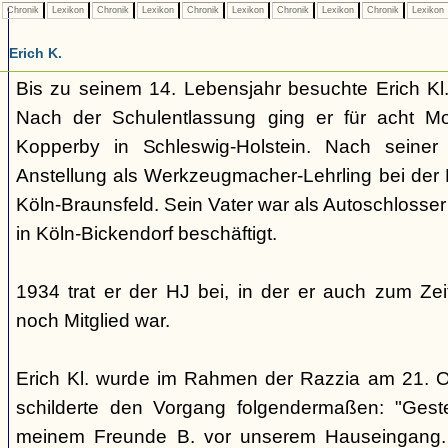
Chronik
Lexikon
Chronik
Lexikon
Chronik
Lexikon
Chronik
Lexikon
Chronik
Lexikon
Erich K.
Bis zu seinem 14. Lebensjahr besuchte Erich Kl.
Nach der Schulentlassung ging er für acht M
Kopperby in Schleswig-Holstein. Nach seiner
Anstellung als Werkzeugmacher-Lehrling bei der 
Köln-Braunsfeld. Sein Vater war als Autoschlosser
in Köln-Bickendorf beschäftigt.
1934 trat er der HJ bei, in der er auch zum Ze
noch Mitglied war.
Erich Kl. wurde im Rahmen der Razzia am 21. Okt
schilderte den Vorgang folgendermaßen: "Gest
meinem Freunde B. vor unserem Hauseingang