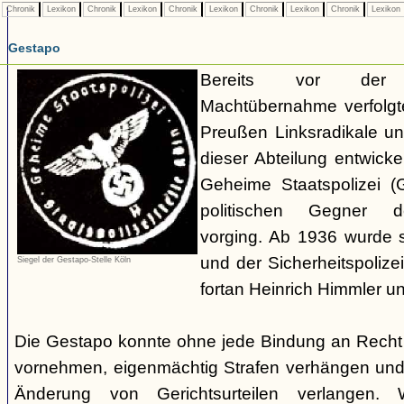
Chronik
Lexikon
Chronik
Lexikon
Chronik
Lexikon
Chronik
Lexikon
Chronik
Lexikon
Gestapo
Bereits vor der nat
Machtübernahme verfolgte 
Preußen Linksradikale u
dieser Abteilung entwicke
Geheime Staatspolizei (
politischen Gegner de
vorging. Ab 1936 wurde si
und der Sicherheitspolize
Siegel der Gestapo-Stelle Köln
fortan Heinrich Himmler u
Die Gestapo konnte ohne jede Bindung an Rech
vornehmen, eigenmächtig Strafen verhängen und
Änderung von Gerichtsurteilen verlangen. Wi