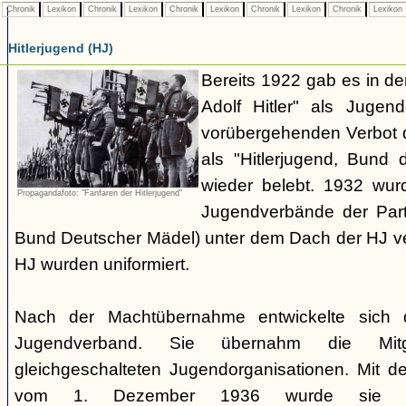
Chronik
Lexikon
Chronik
Lexikon
Chronik
Lexikon
Chronik
Lexikon
Chronik
Lexikon
Hitlerjugend (HJ)
Bereits 1922 gab es in 
Adolf Hitler" als Jugen
vorübergehenden Verbot d
als "Hitlerjugend, Bund 
wieder belebt. 1932 wurd
Propagandafoto: "Fanfaren der Hitlerjugend"
Jugendverbände der Part
Bund Deutscher Mädel) unter dem Dach der HJ vere
HJ wurden uniformiert.
Nach der Machtübernahme entwickelte sich 
Jugendverband. Sie übernahm die Mitgl
gleichgeschalteten Jugendorganisationen. Mit 
vom 1. Dezember 1936 wurde sie zu