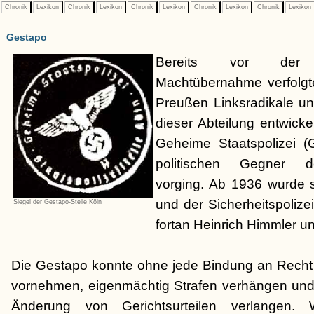
Chronik
Lexikon
Chronik
Lexikon
Chronik
Lexikon
Chronik
Lexikon
Chronik
Lexikon
Gestapo
Bereits vor der nat
Machtübernahme verfolgte 
Preußen Linksradikale u
dieser Abteilung entwicke
Geheime Staatspolizei (
politischen Gegner de
vorging. Ab 1936 wurde si
und der Sicherheitspolize
Siegel der Gestapo-Stelle Köln
fortan Heinrich Himmler u
Die Gestapo konnte ohne jede Bindung an Rech
vornehmen, eigenmächtig Strafen verhängen und
Änderung von Gerichtsurteilen verlangen. Wi