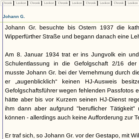
Chronik
Lexikon
Chronik
Lexikon
Chronik
Lexikon
Chronik
Lexikon
Chronik
Lexikon
Johann G.
Johann Gr. besuchte bis Ostern 1937 die katho
Wipperfürther Straße und begann danach eine Lehre
Am 8. Januar 1934 trat er ins Jungvolk ein un
Schulentlassung in die Gefolgschaft 2/16 der 
musste Johann Gr. bei der Vernehmung durch di
er „augenblicklich“ keinen HJ-Ausweis besi
Gefolgschaftsführer wegen fehlenden Passfotos e
hätte aber bis vor Kurzem seinen HJ-Dienst reg
ihm dann aber aufgrund "beruflicher Tätigkeit
können - allerdings auch keine Aufforderung zur T
Er traf sich, so Johann Gr. vor der Gestapo, mit Wi