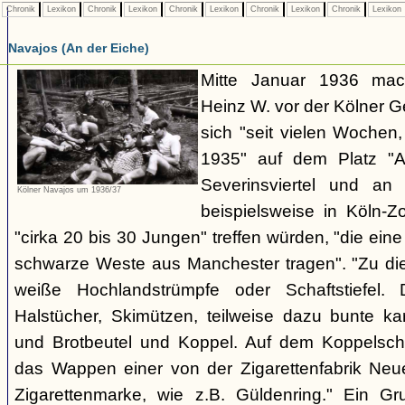
Chronik
Lexikon
Chronik
Lexikon
Chronik
Lexikon
Chronik
Lexikon
Chronik
Lexikon
Navajos (An der Eiche)
Mitte Januar 1936 mach
Heinz W. vor der Kölner 
sich "seit vielen Wochen
1935" auf dem Platz "A
Severinsviertel und an
Kölner Navajos um 1936/37
beispielsweise in Köln-Z
"cirka 20 bis 30 Jungen" treffen würden, "die ei
schwarze Weste aus Manchester tragen". "Zu dies
weiße Hochlandstrümpfe oder Schaftstiefel.
Halstücher, Skimützen, teilweise dazu bunte kar
und Brotbeutel und Koppel. Auf dem Koppelschl
das Wappen einer von der Zigarettenfabrik Ne
Zigarettenmarke, wie z.B. Güldenring." Ein Gr